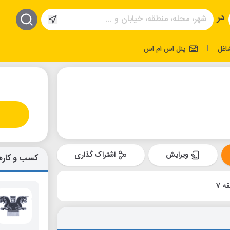
در
اغل
پنل اس ام اس
|
ویرایش
اشتراک گذاری
کسب و کاره
ه 7