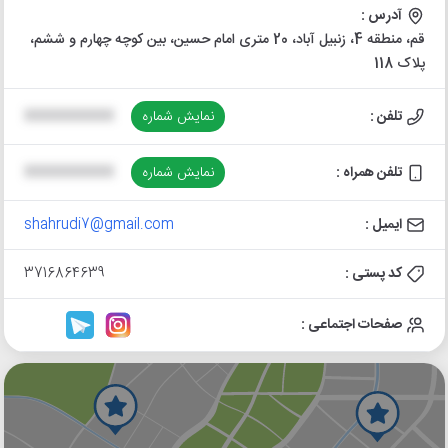
آدرس :
قم، منطقه 4، زنبیل آباد، 20 متری امام حسین، بین کوچه چهارم و ششم،
پلاک 118
تلفن :
نمایش شماره
XXXXXXXXXX
تلفن همراه :
نمایش شماره
XXXXXXXXXX
ایمیل :
shahrudi7@gmail.com
کد پستی :
3716864639
صفحات اجتماعی :