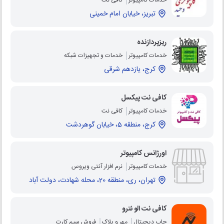
تبریز، خیابان امام خمینی
ریزپردازنده
خدمات کامپیوتر
خدمات و تجهیزات شبکه
کرج، یازدهم شرقی
کافی نت پیکسل
خدمات کامپیوتر
کافی نت
کرج، منطقه 5، خیابان گوهردشت
اورژانس کامپیوتر
خدمات کامپیوتر
نرم افزار آنتی ویروس
تهران، ری، منطقه 20، محله شهادت، دولت آباد
کافی نت الو نترو
چاپ دیجیتال
مهر و پلاک
فروش سیم کارت