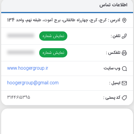
اطلاعات تماس
آدرس :
کرج، کرج، چهارراه طالقانی، برج آموت، طبقه نهم، واحد 134
تلفن :
نمایش شماره
XXXXXXXXXX
تلفکس :
نمایش شماره
XXXXXXXXXX
وب سایت
www.hoogergroup.ir
ایمیل :
hoogergroup@gmail.com
کد پستی :
3144615395