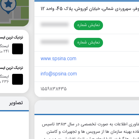
گ
نمایش شماره
XXXXXXXXXX
نزدیک ترین ایست
نمایش شماره
XXXXXXXXXX
ایستگ
241 متر
www.spsina.com
نزدیک ترین ایست
info@spsina.com
ایستگاه ا
236 متر
1559838435
تصاویر
شرکت سیستم پرداز سینا با هدف ارائه خدمات پشتیبانی و راهکارهای جامع فناوری اطلاعات به صورت تخصصی در سال 1383 تاسیس
 و استفاده بهینه سازمان ها از سرویس ها و تجهیرات و کاستن