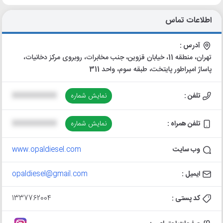
اطلاعات تماس
آدرس :
تهران، منطقه 11، خیابان قزوین، جنب مخابرات، روبروی مرکز دخانیات،
پاساژ امپراطور پایتخت، طبقه سوم، واحد 311
تلفن :
نمایش شماره
XXXXXXXXXX
تلفن همراه :
نمایش شماره
XXXXXXXXXX
وب سایت
www.opaldiesel.com
ایمیل :
opaldiesel@gmail.com
کد پستی :
1337762004