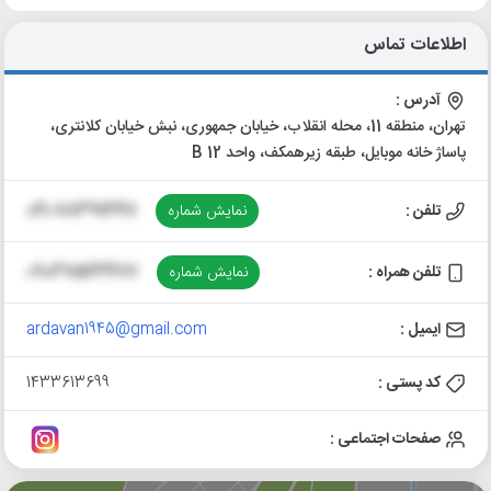
اطلاعات تماس
آدرس :
تهران، منطقه 11، محله انقلاب، خیابان جمهوری، نبش خیابان کلانتری،
پاساژ خانه موبایل، طبقه زیرهمکف، واحد 12 B
تلفن :
نمایش شماره
021-88391348
تلفن همراه :
نمایش شماره
09037523477
ایمیل :
ardavan1945@gmail.com
کد پستی :
1433613699
صفحات اجتماعی :