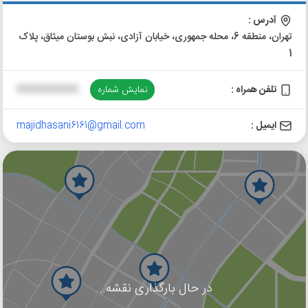
آدرس :
تهران، منطقه 6، محله جمهوری، خیابان آزادی، نبش بوستان میثاق، پلاک
1
تلفن همراه :
نمایش شماره
XXXXXXXXXX
ایمیل :
majidhasani6161@gmail.com
در حال بارگذاری نقشه...