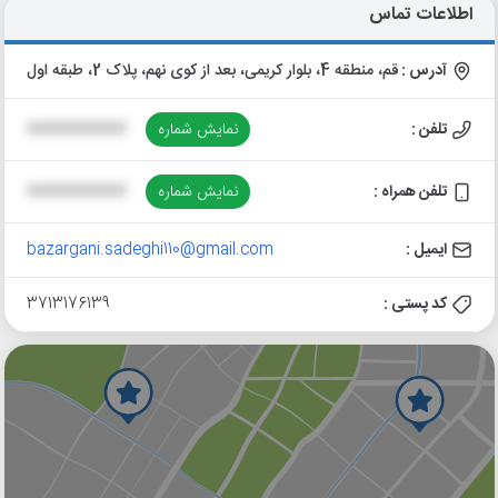
اطلاعات تماس
آدرس :
قم، منطقه 4، بلوار کریمی، بعد از کوی نهم، پلاک 2، طبقه اول
تلفن :
نمایش شماره
XXXXXXXXXX
تلفن همراه :
نمایش شماره
XXXXXXXXXX
ایمیل :
bazargani.sadeghi110@gmail.com
کد پستی :
3713176139