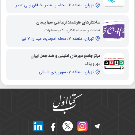
تهران، منطقه 6، محله ولیعصر، خیابان ولی عصر
ساختارهای هوشمند ارتباطی سها پیمان
قطعات و سیستم الکترونیک و مخابرات
تهران، منطقه 7، محله امجدیه، میدان 7 تیر
مرکز جامع مهرهای امنیتی و ضد جعل ایران
مهر و پلاک
تهران، منطقه 7، سهروردی شمالی