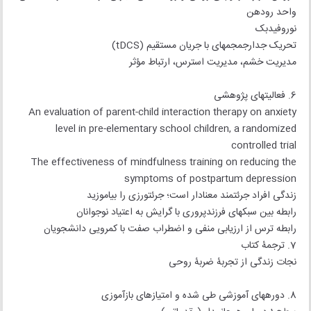
واحد رودهن
نوروفیدبک
تحریک جدارجمجمه‏ای با جریان مستقیم (tDCS)
مدیریت خشم، مدیریت استرس، ارتباط مؤثر
6. فعالیت‏های پژوهشی
An evaluation of parent-child interaction therapy on anxiety
level in pre-elementary school children, a randomized
controlled trial
The effectiveness of mindfulness training on reducing the
symptoms of postpartum depression
زندگی افراد جرئت‏مند معنادار است؛ جرئت‏ورزی را بیاموزید
رابطه بین سبک‏های فرزندپروری با گرایش به اعتیاد نوجوانان
رابطه ترس از ارزیابی منفی و اضطراب صفت با کمرویی دانشجویان
7. ترجمۀ کتاب
نجات زندگی از تجربۀ ضربۀ روحی
8. دوره‏های آموزشی طی شده و امتیازهای بازآموزی