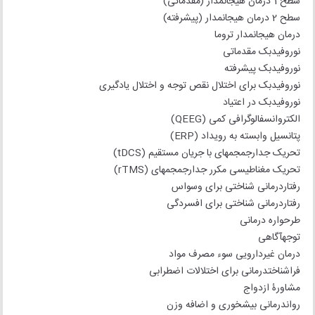
سطح 1 درمان هیجان‏مدار (مقدماتی)
سطح 2 درمان هیجان‏مدار (پیشرفته)
درمان هیجان‏مدار تروما
نوروفیدبک مقدماتی
نوروفیدبک پیشرفته
نوروفیدبک برای اختلال نقص توجه و اختلال یادگیری
نوروفیدبک در اعتیاد
الکتروانسفالوگرافی کمی (QEEG)
پتانسیل وابسته به رویداد (ERP)
تحریک جدارجمجمه‏ای با جریان مستقیم (tDCS)
تحریک مغناطیسی مکرر جدارجمجمه‏ای (rTMS)
رفتاردرمانی شناختی برای وسواس
رفتاردرمانی شناختی برای افسردگی
طرحواره درمانی
توجه‏آگاهی
درمان غیردارویی سوء مصرف مواد
فراشناخت‏درمانی برای اختلالات اضطرابی
مشاورۀ ازدواج
روان‏درمانی بیش‏خوری و اضافه وزن