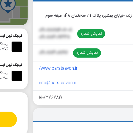
گ
021-88811607~8
نمایش شماره
نزدیک ترین ایس
021-88309338
ایستگاه
576 متر
نمایش شماره
021-88308197
نزدیک ترین ایس
www.parstaavon.ir/
ایستگاه ات
300 متر
info@parstaavon.ir
1583767817