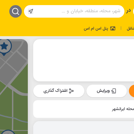
در
اغل
پنل اس ام اس
|
ویرایش
اشتراک گذاری
حله ایرانشهر