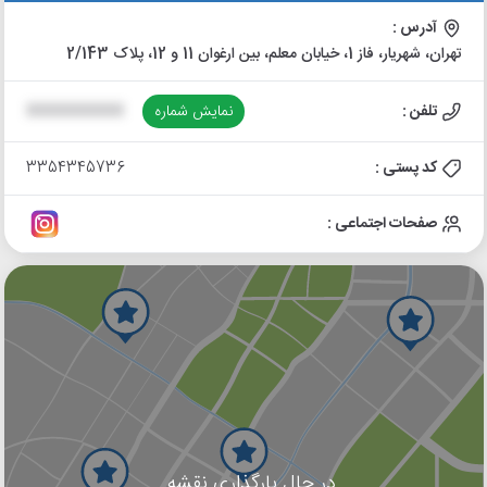
آدرس :
تهران، شهریار، فاز 1، خیابان معلم، بین ارغوان 11 و 12، پلاک 2/143
تلفن :
نمایش شماره
XXXXXXXXXX
کد پستی :
3354345736
صفحات اجتماعی :
در حال بارگذاری نقشه...