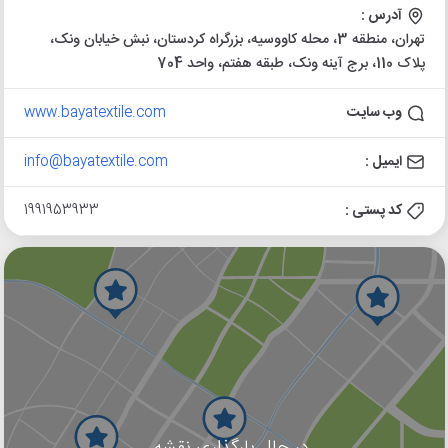
آدرس :
تهران، منطقه 3، محله کاووسیه، بزرگراه کردستان، نبش خیابان ونک،
پلاک 110، برج آینه ونک، طبقه هفتم، واحد 704
وب سایت
www.bayatextile.com
ایمیل :
info@bayatextile.com
کد پستی :
1991953933
در حال بارگذاری نقشه...