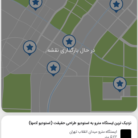
در حال بارگذاری نقشه...
گوگل
بلد
نشان
نزدیک ترین ایستگاه مترو به استودیو طراحی حقیقت (استودیو آدمها)
ایستگاه مترو میدان انقلاب تهران
572 متر