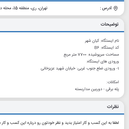
آدرس :
تهران، ری، منطقه 15، محله دولت آباد، کیان‌شهر، خیابان عزیزخانی، نبش چهارراه صالحی
توضیحات
نام ایستگاه: کیان شهر
کد ایستگاه: B6
مساحت سرپوشیده: 7700 متر مربع
ورودی های ایستگاه:
1- ورودی.ضلع جنوب غربی: خیابان شهید عزیزخانی
امکانات:
پله برقی - دوربین مداربسته
نظرات
لطفا به این کسب و کار امتیاز بدید و نظر خودتون رو درباره این کسب و کار 