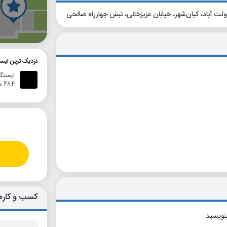
گ
نزدیک ترین ایست
ایستگاه ا
484 متر
کسب و کاره
بنویسید