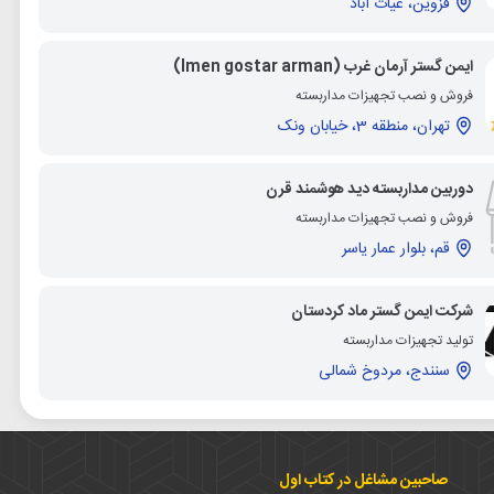
قزوین، غیاث آباد
ایمن گستر آرمان غرب (Imen gostar arman)
فروش و نصب تجهیزات مداربسته
تهران، منطقه 3، خیابان ونک
دوربین مداربسته دید هوشمند قرن
فروش و نصب تجهیزات مداربسته
قم، بلوار عمار یاسر
شرکت ایمن گستر ماد کردستان
تولید تجهیزات مداربسته
سنندج، مردوخ شمالی
صاحبین مشاغل در کتاب اول