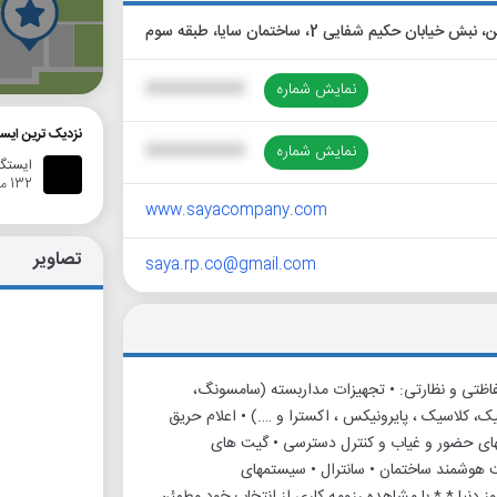
ابان حکیم شفایی 2، ساختمان سایا، طبقه سوم
گ
نمایش شماره
XXXXXXXXXX
نزدیک ترین ایس
نمایش شماره
XXXXXXXXXX
ایستگا
132 متر
www.sayacompany.com
تصاویر
saya.rp.co@gmail.com
اظتی و نظارتی: • تجهیزات مداربسته (سامسونگ،
یک، کلاسیک ، پایرونیکس ، اکسترا و ….) • اعلام حریق
گاههای حضور و غیاب و کنترل دسترسی • گیت های
تم های کنترل تردد (Access Control) • مدیریت هوشمند ساختمان • سانترال • سیستمهای
تکنولوژی روز دنیا * * با مشاهده رزومه کاری از انتخاب خود مطمئن