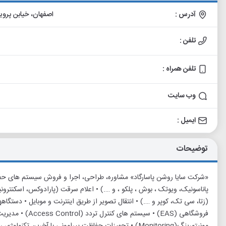
آدرس :
اصفهان، خیابن پروین، نبش خی
تلفن :
تلفن همراه :
وب سایت
ایمیل :
توضیحات
«شرکت سایا روشن پاسارگاد» مشاوره، طراحی، اجرا و فروش سیستم های حف
پاناسونیک، ویوتک ، بوش ، پلکو ، و ….) • اعلام سرقت (پارادوکس، اسکنترون
(زتا، سی تک، کوپر و ….) • انتقال تصویر از طریق اینترنت و موبایل • دست
فروشگاهی (EAS) • سیس
مونیتورینگ(Monitoring) • تجهیزات حفاظت پیرامونی با آخرین 