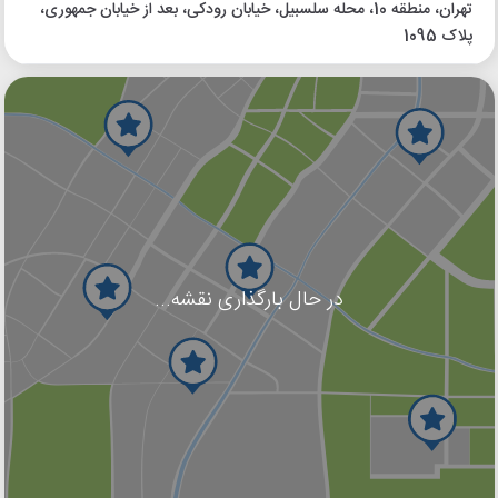
تهران، منطقه 10، محله سلسبیل، خیابان رودکی، بعد از خیابان جمهوری،
پلاک 1095
در حال بارگذاری نقشه...
گوگل
بلد
نشان