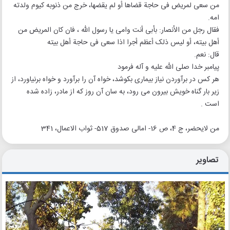
من سعی لمریض فی حاجة قضاها أو لم یقضها، خرج من ذنوبه کیوم ولدته
امه.
فقال رجل من الأنصار: بأبی أنت وامی یا رسول الله ، فان کان المریض من
أهل بیته، أو لیس ذلک أعظم أجرا اذا سعی فی حاجة أهل بیته
قال: نعم.
پیامبر خدا صلی الله علیه و آله فرمود
هر کس در برآوردن نیاز بیماری بکوشد، خواه آن را برآورد و خواه برنیاورد، از
زیر بار گناه خویش بیرون می رود، به سان آن روز که از مادر، زاده شده
است .
من لایحضر، ج 4، ص 16- امالی صدوق 517- ثواب الاعمال، 341
تصاویر