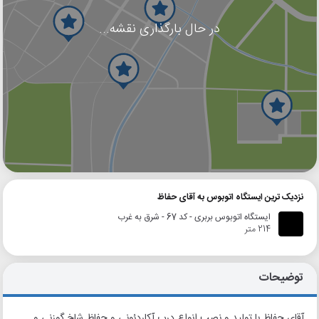
در حال بارگذاری نقشه...
گوگل
بلد
نشان
نزدیک ترین ایستگاه اتوبوس به آقای حفاظ
ایستگاه اتوبوس بربری - کد 67 - شرق به غرب
214 متر
توضیحات
آقای حفاظ با تولید و نصب انواع درب آکاردئونی و حفاظ شاخ گوزنی و