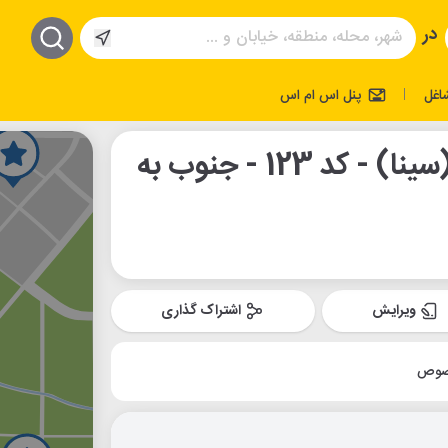
در
اغل
پنل اس ام اس
|
ایستگاه اتوبوس طوس (سینا) - کد 123 - جنوب به
ویرایش
اشتراک گذاری
صوص