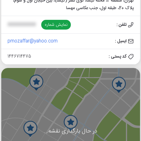
تهران، منطقه 2، محله گیشا، کوی نصر (گیشا)، بین خیابان اول و سوم،
پلاک 20، طبقه اول، جنب عکاسی مهسا
تلفن :
نمایش شماره
XXXXXXXXXX
ایمیل :
pmozaffar@yahoo.com
کد پستی :
1446714475
در حال بارگذاری نقشه...