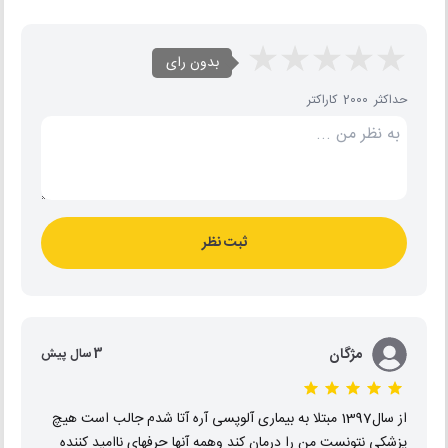
بدون رای
حداکثر 2000 کاراکتر
ثبت نظر
مژگان
3 سال پیش
از سال1397 مبتلا به بیماری آلوپسی آره آتا شدم جالب است هیچ
پزشکی نتونست من را درمان کند وهمه آنها حرفهای ناامید کننده