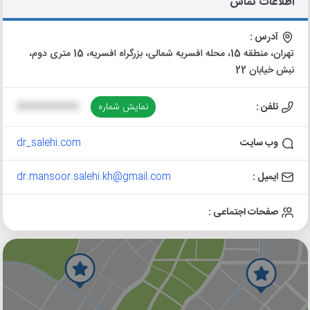
اطلاعات تماس
آدرس :
تهران، منطقه 15، محله افسریه شمالی، بزرگراه افسریه، 15 متری دوم،
نبش خیابان 22
تلفن :
نمایش شماره
XXXXXXXXXX
وب سایت
dr_salehi.com
ایمیل :
dr.mansoor.salehi.kh@gmail.com
صفحات اجتماعی :