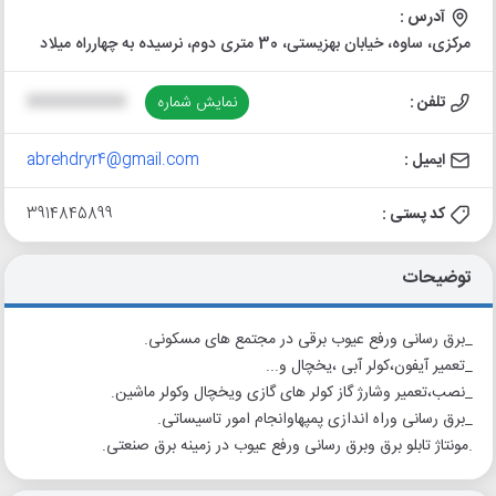
آدرس :
مرکزی، ساوه، خیابان بهزیستی، 30 متری دوم، نرسیده به چهارراه میلاد
تلفن :
نمایش شماره
XXXXXXXXXX
ایمیل :
abrehdryr4@gmail.com
کد پستی :
3914845899
توضیحات
_برق رسانی ورفع عیوب برقی در مجتمع های مسکونی.
_تعمیر آیفون،کولر آبی ،یخچال و...
_نصب،تعمیر وشارژ گاز کولر های گازی ویخچال وکولر ماشین.
_برق رسانی وراه اندازی پمپهاوانجام امور تاسیساتی.
.مونتاژ تابلو برق وبرق رسانی ورفع عیوب در زمینه برق صنعتی.