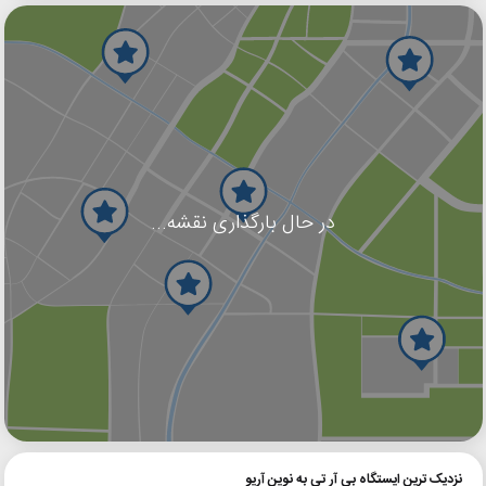
در حال بارگذاری نقشه...
گوگل
بلد
نشان
نزدیک ترین ایستگاه بی آر تی به نوین آریو