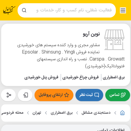
نوین آریو
مشاور مجری و وارد کننده سیستم های خورشیدی
نماینده فروش Epsolar . Shinsung . Yingli
.Carspa . Growatt نصب و راه اندازی سیستمهای
فتوولتائیک(خورشیدی)
برق اضطراری
فروش چراغ خورشیدی
فروش پنل خورشیدی
تماس
ثبت نظر
ارتقای پروفایل
دسته‌بندی مشاغل
برق اضطراری
تهران
محله فردوسی
اطلاعات تماس