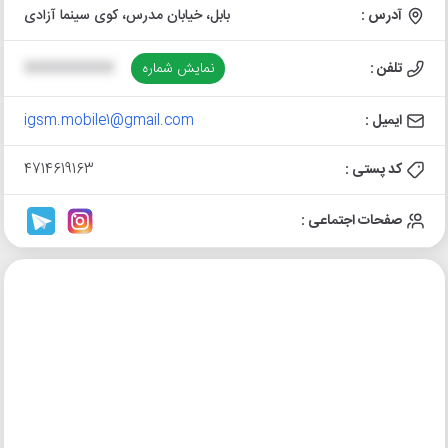
آدرس :
بابل، خیابان مدرس، کوی سینما آزادی
تلفن :
نمایش شماره
XXXXXXXXXX
ایمیل :
igsm.mobile1@gmail.com
کد پستی :
4714619163
صفحات اجتماعی :