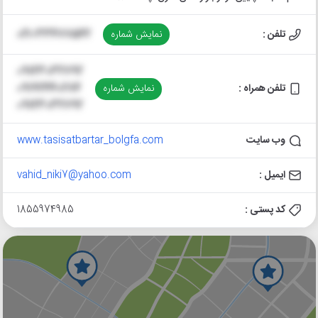
تلفن :
نمایش شماره
021-33477542
09123032792
تلفن همراه :
نمایش شماره
09192440284
09123032792
وب سایت
www.tasisatbartar_bolgfa.com
ایمیل :
vahid_niki7@yahoo.com
کد پستی :
1855974985