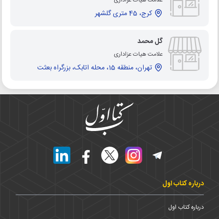
کرج، 45 متری گلشهر
گل محمد
علامت هیات عزاداری
تهران، منطقه 15، محله اتابک، بزرگراه بعثت
درباره کتاب اول
درباره کتاب اول