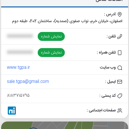
آدرس :
اصفهان، خیابان خرم، نواب صفوی (صمدیه)، ساختمان 202، طبقه دوم
تلفن :
نمایش شماره
XXXXXXXXXX
تلفن همراه :
نمایش شماره
XXXXXXXXXX
وب سایت
www.tgpa.ir
ایمیل :
sale.tgpa@gmail.com
کد پستی :
8183715795
صفحات اجتماعی :