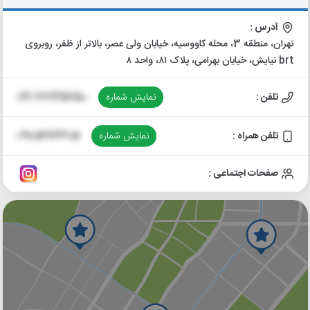
آدرس :
تهران، منطقه 3، محله کاووسیه، خیابان ولی عصر، بالاتر از ظفر، روبروی
brt نیایش، خیابان بهرامی، پلاک ۸۱، واحد ۸
تلفن :
نمایش شماره
021-77725750
تلفن همراه :
نمایش شماره
09105976205
صفحات اجتماعی :