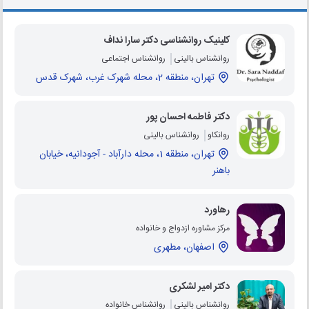
کلینیک روانشناسی دکتر سارا نداف
روانشناس بالینی
روانشناس اجتماعی
تهران، منطقه 2، محله شهرک غرب، شهرک قدس
دکتر فاطمه احسان پور
روانکاو
روانشناس بالینی
تهران، منطقه 1، محله دارآباد - آجودانيه، خیابان
باهنر
رهاورد
مرکز مشاوره ازدواج و خانواده
اصفهان، مطهری
دکتر امیر لشکری
روانشناس بالینی
روانشناس خانواده