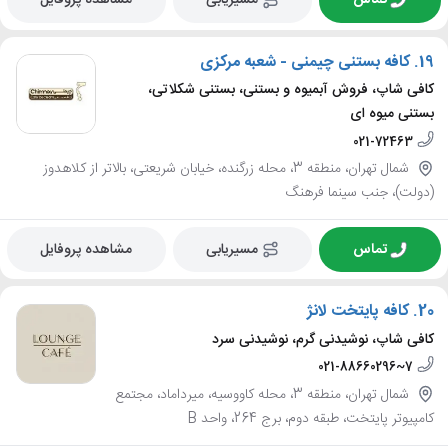
تماس
مسیریابی
مشاهده پروفایل
19.
کافه بستنی چیمنی - شعبه مرکزی
کافی شاپ، فروش آبمیوه و بستنی، بستنی شکلاتی،
بستنی میوه ای
021-72463
شمال تهران، منطقه 3، محله زرگنده، خیابان شریعتی، بالاتر از کلاهدوز
(دولت)، جنب سینما فرهنگ
تماس
مسیریابی
مشاهده پروفایل
20.
کافه پایتخت لانژ
کافی شاپ، نوشیدنی گرم، نوشیدنی سرد
021-88660296~7
شمال تهران، منطقه 3، محله کاووسیه، میرداماد، مجتمع
کامپیوتر پایتخت، طبقه دوم، برج 264، واحد B