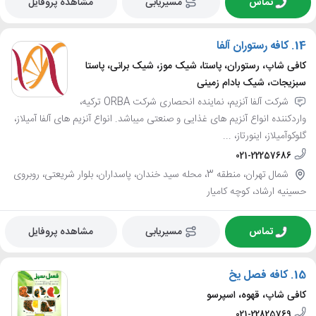
تماس
مسیریابی
مشاهده پروفایل
14.
کافه رستوران آلفا
کافی شاپ، رستوران، پاستا، شیک موز، شیک برانی، پاستا
سبزیجات، شیک بادام زمینی
شرکت آلفا آنزیم، نماینده انحصاری شرکت ORBA ترکیه،
واردکننده انواع آنزیم های غذایی و صنعتی میباشد. انواع آنزیم های آلفا آمیلاز،
گلوکوآمیلاز، اینورتاز، ...
021-22257686
شمال تهران، منطقه 3، محله سید خندان، پاسداران، بلوار شریعتی، روبروی
حسینیه ارشاد، کوچه کامیار
تماس
مسیریابی
مشاهده پروفایل
15.
کافه فصل یخ
کافی شاپ، قهوه، اسپرسو
021-22825769