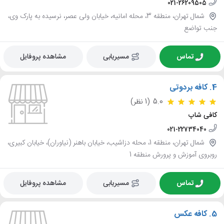
021-26209505
شمال تهران، منطقه 3، محله امانیه، خیابان ولی عصر، نرسیده به پارک وی،
جنب تواضع
تماس
مسیریابی
مشاهده پروفایل
4.
کافه بردوتی
5.0
(1 نظر)
کافی شاپ
021-22734040
شمال تهران، منطقه 1، محله دزاشیب، خیابان باهنر (نیاوران)، خیابان کبیری،
روبروی آموزش و پرورش منطقه 1
تماس
مسیریابی
مشاهده پروفایل
5.
کافه عکس