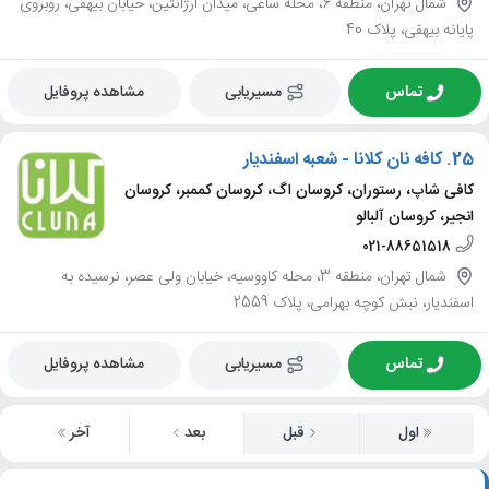
شمال تهران، منطقه 6، محله ساعی، میدان آرژانتین، خیابان بیهقی، روبروی
پایانه بیهقی، پلاک 40
تماس
مسیریابی
مشاهده پروفایل
25.
کافه نان کلانا - شعبه اسفندیار
کافی شاپ، رستوران، کروسان اگ، کروسان کممبر، کروسان
انجیر، کروسان آلبالو
021-88651518
شمال تهران، منطقه 3، محله کاووسیه، خیابان ولی عصر، نرسیده به
اسفندیار، نبش کوچه بهرامی، پلاک 2559
تماس
مسیریابی
مشاهده پروفایل
اول
قبل
بعد
آخر