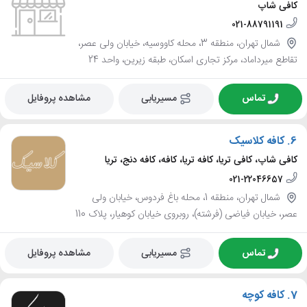
کافی شاپ
021-88791191
شمال تهران، منطقه 3، محله کاووسیه، خیابان ولی عصر،
تقاطع میرداماد، مرکز تجاری اسکان، طبقه زیرین، واحد 24
تماس
مسیریابی
مشاهده پروفایل
6.
کافه کلاسیک
کافی شاپ، کافی تریا، کافه تریا، کافه، کافه دنج، تریا
021-22046657
شمال تهران، منطقه 1، محله باغ فردوس، خیابان ولی
عصر، خیابان فیاضی (فرشته)، روبروی خیابان کوهیار، پلاک 110
تماس
مسیریابی
مشاهده پروفایل
7.
کافه کوچه