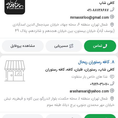
کافی شاپ
021-88728687
mrnassirloo@gmail.com
شمال تهران، منطقه 6، محله جهاد، خیابان سیدجمال الدین اسدآبادی
(یوسف آباد)، خیابان بیستون، بین خیابان هجدهم و شانزدهم، پلاک 49
تماس
مسیریابی
مشاهده پروفایل
8.
کافه رستوران ریحال
کافی شاپ، رستوران، قلیان، کافه، کافه رستوران
غذا های خاص بار متفاوت
09126031070
arashansari@yahoo.com
شمال تهران، منطقه 1، محله حکمت، بلوار اندرزگو، بین کاوه و قیطریه، نبش
خیابان مهر محمدی جنوبی، برج دیانا، طبقه سوم