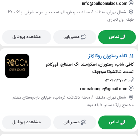
info@ballooniakids.com
شمال تهران، منطقه 1، محله تجریش، الهیه، خیابان مریم شرقی، پلاک 67،
طبقه اول تجاری
تماس
مسیریابی
مشاهده پروفایل
11.
کافه رستوران روکالانژ
کافی شاپ، رستوران، اسکرامبلد اگ اسفناج، آووکادو
تست، شاکشوکا سوجوک
021-40227002
roccalounge@gmail.com
شمال تهران، منطقه 1، محله کاشانک، فرمانیه، خیابان نارنجستان هفتم،
مجتمع پارک سنتر، طبقه دوم
تماس
مسیریابی
مشاهده پروفایل