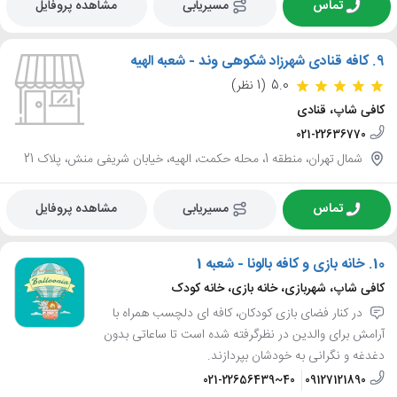
تماس
مسیریابی
مشاهده پروفایل
9.
کافه قنادی شهرزاد شکوهی وند - شعبه الهیه
5.0
(1 نظر)
کافی شاپ، قنادی
021-22636770
شمال تهران، منطقه 1، محله حکمت، الهیه، خیابان شریفی منش، پلاک 21
تماس
مسیریابی
مشاهده پروفایل
10.
خانه بازی و کافه بالونا - شعبه 1
کافی شاپ، شهربازی، خانه بازی، خانه کودک
در کنار فضای بازی کودکان، کافه ای دلچسب همراه با
آرامش برای والدین در نظرگرفته شده است تا ساعاتی بدون
دغدغه و نگرانی به خودشان بپردازند.
021-22656439~40
09127121890