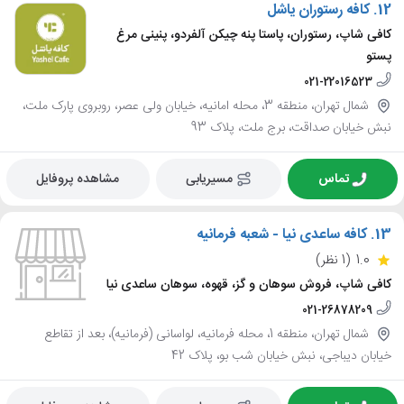
12.
کافه رستوران یاشل
کافی شاپ، رستوران، پاستا پنه چیکن آلفردو، پنینی مرغ
پستو
021-22016523
شمال تهران، منطقه 3، محله امانیه، خیابان ولی عصر، روبروی پارک ملت،
نبش خیابان صداقت، برج ملت، پلاک 93
تماس
مسیریابی
مشاهده پروفایل
13.
کافه ساعدی نیا - شعبه فرمانیه
1.0
(1 نظر)
کافی شاپ، فروش سوهان و گز، قهوه، سوهان ساعدی نیا
021-26878209
شمال تهران، منطقه 1، محله فرمانیه، لواسانی (فرمانیه)، بعد از تقاطع
خیابان دیباجی، نبش خیابان شب بو، پلاک 42