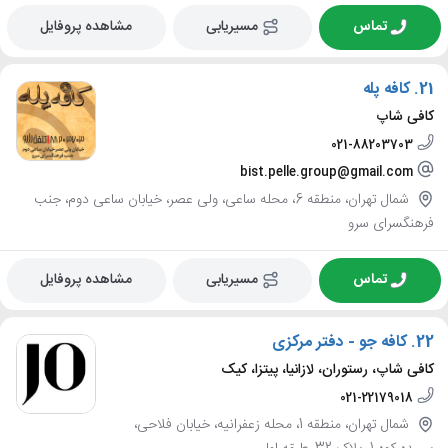
تماس
مسیریابی
مشاهده پروفایل
21.
کافه پله
کافی شاپ
021-88203703
bist.pelle.group@gmail.com
شمال تهران، منطقه 6، محله ساعی، ولی عصر، خیابان ساعی دوم، جنب
فرهنگسرای سرو
تماس
مسیریابی
مشاهده پروفایل
22.
کافه جو - دفتر مرکزی
کافی شاپ، رستوران، لازانیا، پیتزا، کیک
021-22179018
شمال تهران، منطقه 1، محله زعفرانیه، خیابان فلاحی،