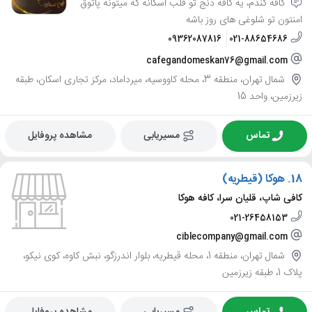
کافه گندم، یه کافه دنج تو قلب اسکانه که میتونه پاتوق
امنتون تو شلوغی های روز باشه
09362087816
021-88654686
cafegandomeskan76@gmail.com
شمال تهران، منطقه 3، محله کاووسیه، میرداماد، مرکز تجاری اسکان، طبقه
زیرزمین، واحد 15
تماس
مسیریابی
مشاهده پروفایل
18.
هوکا (قیطریه)
کافی شاپ، قلیان سرا، کافه هوکا
021-26458153
ciblecompany@gmail.com
شمال تهران، منطقه 1، محله قیطریه، بلوار اندرزگو، نبش کاوه، کوی نیکو،
پلاک 1، طبقه زیرزمین