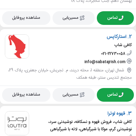
بهستان دهم، جنب مخابرات، پلاک 18
تماس
مسیریابی
مشاهده پروفایل
2.
استارکاپس
کافی شاپ
021-22730058
info@sabatajrish.com
شمال تهران، منطقه 1، محله دربند، م. تجریش، خیابان جعفری، پلاک 29،
مجتمع تندیس سنتر، طبقه همکف
تماس
مسیریابی
مشاهده پروفایل
3.
قهوه لوترا
کافی شاپ، فروش قهوه و نسکافه، نوشیدنی سرد،
نوشیدنی گرم، موکا با شیرگیاهی، لاته با شیرگیاهی