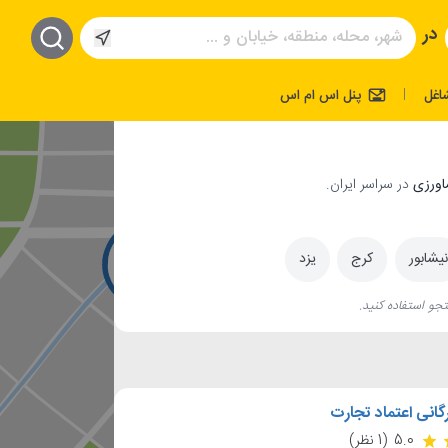
در
اغل
پنل اس ام اس
|
در سراسر ایران.
نیشابور
کرج
یزد
جو استفاده کنید.
گانی اعتماد تجارت
5.0
(1 نظر)