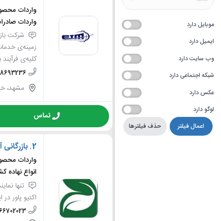
واردات محصول
واردات صادرا
موبایل دارد
شرکت بازر
ایمیل دارد
زمینه‌ی خدمات
کلیه‌ی فرآیند ب
وب سایت دارد
38693236
شبکه اجتماعی دارد
مشهد، خیابان صیاد شیر
عکس دارد
لوگو دارد
تماس
اعمال فیلتر
حذف فیلترها
2.
بازرگانی آ
واردات محصول
انواع نهاده ک
تنها نماین
اکتیو پاور در ا
-66702023