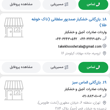
تماس
مسیریابی
مشاهده پروفایل
18.
بازرگانی خشکبار صمدپور سلطانی (تاک خوشه
طلا)
واردات صادرات آجیل و خشکبار
044-32430542
044-32430540
takekhooshetala@gmail.com
ارومیه، جاده مهاباد، کیلومتر 16
تماس
مسیریابی
مشاهده پروفایل
19.
بازرگانی الماس سبز
واردات صادرات آجیل و خشکبار
021-88308002
تهران، منطقه 6، خیابان مطهری (تخت طاووس)،
نرسیده به خیابان فجر (جم)، پلاک 284