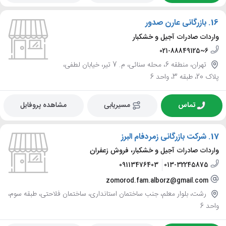
16.
بازرگانی عارن صدور
واردات صادرات آجیل و خشکبار
021-88849125~6
تهران، منطقه 6، محله سنائی، م. 7 تیر، خیابان لطفی،
پلاک 20، طبقه 3، واحد 6
تماس
مسیریابی
مشاهده پروفایل
17.
شرکت بازرگانی زمردفام البرز
واردات صادرات آجیل و خشکبار، فروش زعفران
09113476403
013-32245875
zomorod.fam.alborz@gmail.com
رشت، بلوار معلم، جنب ساختمان استانداری، ساختمان فلاحتی، طبقه سوم،
واحد 6