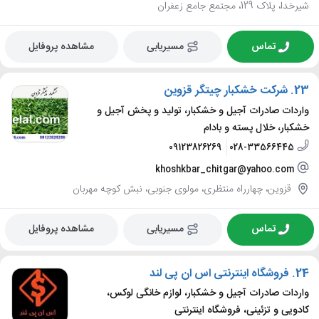
شیرخدا، پلاک 129، مجتمع جامع زعفران
تماس
مسیریابی
مشاهده پروفایل
23.
شرکت خشکبار چیتگر قزوین
واردات صادرات آجیل و خشکبار، تولید و پخش آجیل و
خشکبار، خلال پسته و بادام
09123826269
028-33566445
khoshkbar_chitgar@yahoo.com
قزوین، چهارراه منتظری، مولوی جنوبی، نبش کوچه مهربان
تماس
مسیریابی
مشاهده پروفایل
24.
فروشگاه اینترنتی اس ان پی لند
واردات صادرات آجیل و خشکبار، لوازم خانگی لوکس،
کادویی و تزئینی، فروشگاه اینترنتی