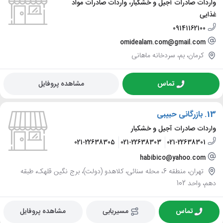
واردات صادرات آجیل و خشکبار، واردات صادرات مواد
غذایی
09141162100
omidealam.com@gmail.com
کرمان، بم، سردخانه ماهانی
تماس
مشاهده پروفایل
13.
بازرگانی حبیبی
واردات صادرات آجیل و خشکبار
021-22638305
021-22638303
021-22638301
habibico@yahoo.com
تهران، منطقه 6، محله سنائی، کلاهدو (دولت)، برج نگین قلهک، طبقه
دهم، واحد 102
تماس
مسیریابی
مشاهده پروفایل