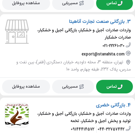
تماس
مسیریابی
مشاهده پروفایل
3.
بازرگانی صنعت تجارت آناهیتا
واردات صادرات آجیل و خشکبار، بازرگانی آجیل و خشکبار،
صادرات خشکبار
021-22261030
export@stanahita.com
تهران، منطقه 3، محله داودیه، خیابان دستگردی (ظفر)، بین نفت و
مدرس، پلاک 232، طبقه چهارم، واحد 10
تماس
مسیریابی
مشاهده پروفایل
4.
بازرگانی خضری
واردات صادرات آجیل و خشکبار، بازرگانی آجیل و خشکبار،
تولید و پخش آجیل و خشکبار، تخمه
09144414572
044-32757442