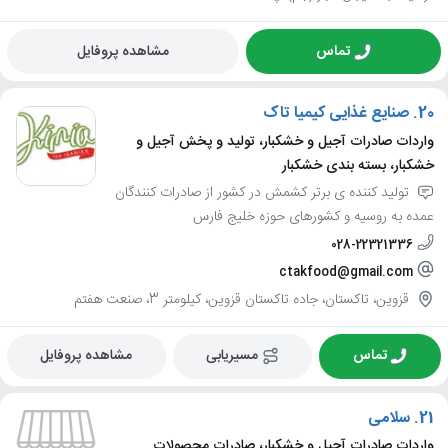
تماس
مشاهده پروفایل
20.
صنایع غذایی کیمیا تاک
واردات صادرات آجیل و خشکبار، تولید و پخش آجیل و
خشکبار، بسته بندی خشکبار
تولید کننده ی برتر کشمش در کشور از صادرات کنندگان
عمده به روسیه و کشورهای حوزه خلیج فارس
028-22321336
ctakfood@gmail.com
قزوین، تاکستان، جاده تاکستان قزوین، کیلومتر 3، صنعت هفتم
تماس
مسیریابی
مشاهده پروفایل
21.
سلامی
واردات صادرات آجیل و خشکبار، صادرات محصولات