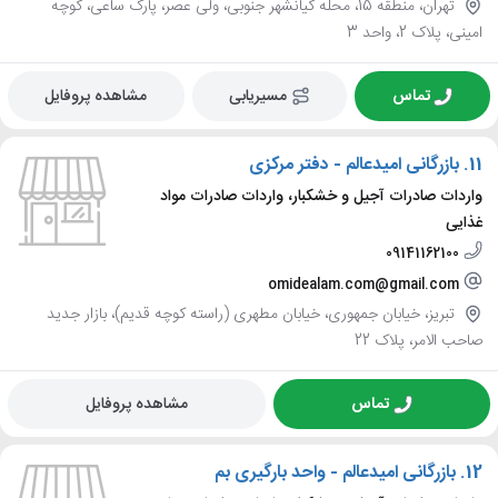
تهران، منطقه 15، محله کیانشهر جنوبی، ولی عصر، پارک ساعی، کوچه
امینی، پلاک 2، واحد 3
تماس
مسیریابی
مشاهده پروفایل
11.
بازرگانی امیدعالم - دفتر مرکزی
واردات صادرات آجیل و خشکبار، واردات صادرات مواد
غذایی
09141162100
omidealam.com@gmail.com
تبریز، خیابان جمهوری، خیابان مطهری (راسته کوچه قدیم)، بازار جدید
صاحب الامر، پلاک 22
تماس
مشاهده پروفایل
12.
بازرگانی امیدعالم - واحد بارگیری بم