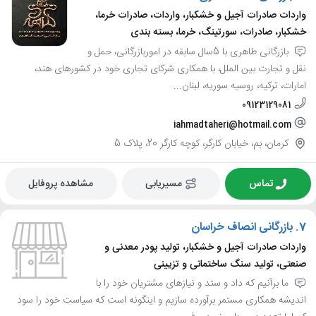
واردات صادرات آجیل و خشکبار، واردات، صادرات خرما،
خشکبار، صادرات، سورتینگ، خرما، بسته بندی
بازرگانی طاهری با 5سال سابقه در اموربازرگانی، حمل و
نقل و تجارت بین الملل، با همکاری شرکای تجاری خود در کشورهای هند،
امارات، ترکیه، روسیه سوریه، لبنان...
09123129081
iahmadtaheri@hotmail.com
کرمان، بم، خیابان کارگر، کوچه کارگر 20، پلاک 5
تماس
مسیریابی
مشاهده پروفایل
7.
بازرگانی انصاف خراسان
واردات صادرات آجیل و خشکبار، تولید پودر معدنی و
صنعتی، تولید سنگ ساختمانی و تزیینی
ما برآنیم که داد و ستد و نیازهای مشتریان خود را با
اندیشه همکاری مستمر برآورده سازیم و اینگونه است که سیاست خود را سود