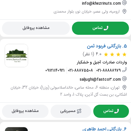
info@khezrinuts.com
ارومیه، ولی عصر، خیابان نور، بلوار محمدی
تماس
مشاهده پروفایل
5.
بازرگانی فربود ثمن
4.0
(1 نظر)
واردات صادرات آجیل و خشکبار
09121140921
021-88875508
021-88888979
saljughi@fastco3.com
تهران، منطقه 6، محله ساعی، خالداسلامبولی (وزرا)، خیابان 32، خیابان
اشکانی، بن بست گل آذین، پلاک 1، واحد 2
تماس
مسیریابی
مشاهده پروفایل
6.
بازرگانی احمد طاهری