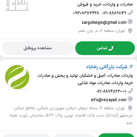
صادرات و واردات، خرید و فروش
09308383328
021-88891149
sargolnegin@gmail.com
تهران، منطقه 6، م. ولی عصر
تماس
مشاهده پروفایل
2.
شرکت بازرگانی رضایاد
واردات صادرات آجیل و خشکبار، تولید و پخش و صادرات
خرما، واردات صادرات مواد غذایی
021-88748630~1
info@rezayad.com
تهران، منطقه 7، محله نیلوفر، خیابان سهروردی شمالی، تقاطع خیابان
خرمشهر (آپادانا)، جنب بانک اقتصاد نوین، پلاک 566، ساختمان رکورد، طبقه
دوم