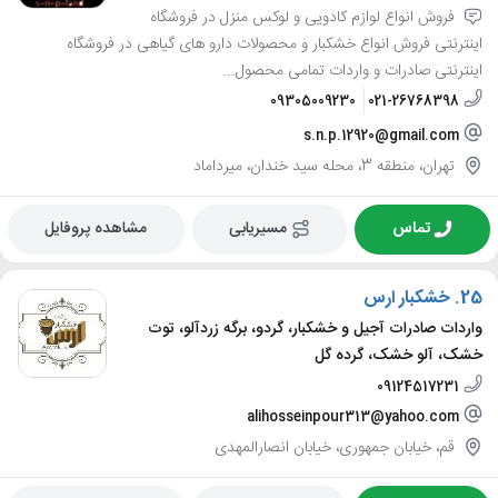
فروش انواع لوازم کادویی و لوکس منزل در فروشگاه
اینترنتی فروش انواع خشکبار و محصولات دارو های گیاهی در فروشگاه
اینترنتی صادرات و واردات تمامی محصول...
09305009230
021-26768398
s.n.p.12920@gmail.com
تهران، منطقه 3، محله سید خندان، میرداماد
تماس
مسیریابی
مشاهده پروفایل
25.
خشکبار ارس
واردات صادرات آجیل و خشکبار، گردو، برگه زردآلو، توت
خشک، آلو خشک، گرده گل
09124517231
alihosseinpour313@yahoo.com
قم، خیابان جمهوری، خیابان انصارالمهدی