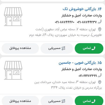
14.
بازرگانی خوشروش تک
واردات صادرات آجیل و خشکبار
021-88744460
021-88744237
تهران، منطقه 7، محله عباس آباد، مطهری (تخت
طاووس)، نرسیده به خیابان سهروردی، پلاک 119، طبقه دوم
تماس
مسیریابی
مشاهده پروفایل
15.
بازرگانی ضویی - جاسمین
واردات صادرات آجیل و خشکبار
021-22273699
تهران، منطقه 3، محله سید خندان، میرداماد، بین
بزرگراه مدرس و خیابان نفت، پلاک 334
تماس
مسیریابی
مشاهده پروفایل