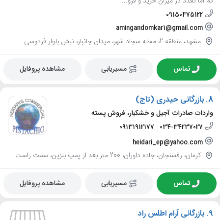
کم اما تعدد در میزان خرید و فرو...
09150475122
amingandomkar1@gmail.com
مشهد، منطقه 2، محله سجاد شهر، میدان جانباز، نبش بلوار فردوسی
تماس
مسیریابی
مشاهده پروفایل
8.
بازرگانی حیدری (تاج)
واردات صادرات آجیل و خشکبار، فروش پسته
09131912177
034-34237027
heidari_ep@yahoo.com
کرمان، رفسنجان، جاده داوران، 200 متر بعد از پمپ بنزین، سمت راست
تماس
مسیریابی
مشاهده پروفایل
9.
بازرگانی آرام اطلس راد