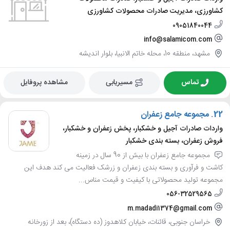
کشاورزی، مدیریت صادرات محصولات کشاورزی
09051840044
info@salamicom.com
مشهد، منطقه 10، محله خاتم الانبیا، بلوار اندیشه
تماس
مسیریابی
مشاهده پروفایل
22.
مجموعه جامع زعفران
واردات صادرات آجیل و خشکبار، پخش زعفران و خشکبار،
فروش زعفران، بسته بندی خشکبار
مجموعه جامع زعفران با بیش از 90 سال در زمینه
کاشت و فرآوری و بسته بندی زعفران و زرشک فعالیت می کند هدف این
مجموعه تولید محصولاتی با کیفیت و قیمت مناس...
056-32529565
m.madadi1374@gmail.com
خراسان جنوبی، قائنات، خیابان کلاهدوز (ده دستگاه)، بعد از زورخانه