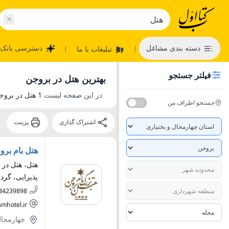
دسته بندی مشاغل
دسترسی بانک 
تبلیغات با ما
|
|
فیلتر جستجو
بهترین هتل در بروجن
در این صفحه لیست
1 هتل در بروجن
جستجو اطراف من
اشتراک گذاری
پرینت
هتل بام برو
هتل، هتل در ا
پذیرایی، گر
34239898
mhotel.ir
چهارمحال 