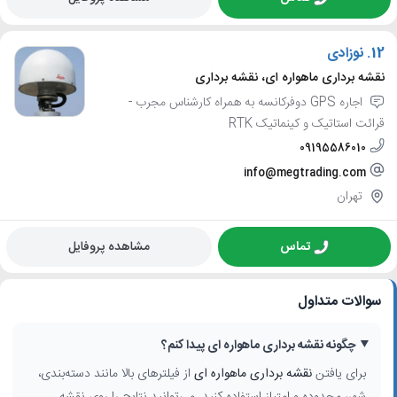
12.
نوزادی
نقشه برداری ماهواره ای، نقشه برداری
اجاره GPS دوفرکانسه به همراه کارشناس مجرب -
قرائت استاتیک و کینماتیک RTK
09195586010
info@megtrading.com
تهران
تماس
مشاهده پروفایل
سوالات متداول
چگونه نقشه برداری ماهواره ای پیدا کنم؟
برای یافتن
نقشه برداری ماهواره ای
از فیلترهای بالا مانند دسته‌بندی،
شهر، محدوده و امتیاز استفاده کنید. می‌توانید نتایج را روی نقشه