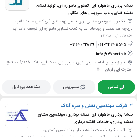
نقشه برداری ماهواره ای، تصاویر ماهواره ای، تولید نقشه،
نقشه آنلاین، وب سرویس های مکانی
یک وب سرویس مکانی برای پایش پهنه های آبی کشور مانند تالابها،
دریاچه ها، سدها و رودخانه ها به کمک تصاویر ماهواره ای توسعه داده ایم.
اطلاعات این سامانه ...
09144032839
041-33345545
info@37north.ir
تبریز، خیابان امام خمینی، کوی علیپور، بن بست اول، پلاک 1/008، مجتمع
استارت آپی آرتان 1100
تماس
مسیریابی
مشاهده پروفایل
2.
شرکت مهندسین نقش و سازه آداک
نقشه برداری ماهواره ای، نقشه برداری، مهندسین مشاور
نقشه برداری، خدمات نقشه برداری
انجام کلیه خدمات نقشه برداری با تضمین کمترین