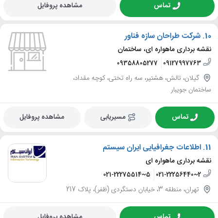
تماس
مشاهده پروفایل
10.
شرکت طراحان سازه فناور
نقشه برداری ماهواره ای، ساختمان
09358805277
09127997763
گیلان، تالش، هشتپر، سه راه تختی، کوچه مقداد،
ساختمان جویبار
تماس
مسیریابی
مشاهده پروفایل
11.
اطلاعات جغرافیایی ایران سیستم
نقشه برداری ماهواره ای
021-22275514~5
021-22256440~2
تهران، منطقه 3، خیابان دستگردی (ظفر)، پلاک 217
تماس
مشاهده پروفایل