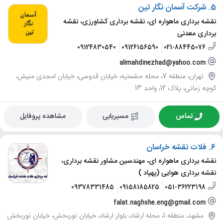
5.
شرکت آسمان نگار تین
نقشه برداری ماهواره ای، نقشه برداری کشاورزی، نقشه
برداری معدنی
09124830540
09126156590
021-88445076
alimahdinezhad@yahoo.com
تهران، منطقه 7، محله حشمتیه، خیابان قدوسی، خیابان امجدی منیش،
کوچه زمانی، پلاک 12، واحد 13
تماس
مسیریابی
مشاهده پروفایل
6.
فلات نقشه خراسان
نقشه برداری ماهواره ای، مهندسین مشاور نقشه برداری،
نقشه برداری هوایی (پهپاد )
09378331485
09158185825
051-36223198
falat.naghshe.eng@gmail.com
مشهد، منطقه 1، محله ارشاد، بلوار ارشاد، خیابان نوربخش، خیابان نوربخش