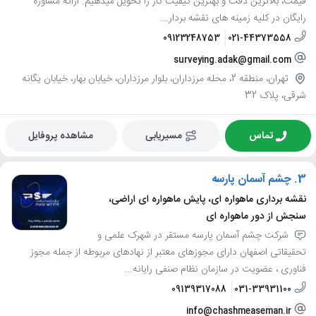
قیمت، بالاترین دقت و بهترین کیفیت کار را تحویل میدهیم. ارائه مشاوره
رایگان در کلیه زمینه های نقشه بردار...
09123248753
021-44373558
surveying.adak@gmail.com
تهران، منطقه 2، محله مرزداران، بلوار مرزداران، خیابان بهار، خیابان یگانه
شرقی، پلاک 32
تماس
مسیریابی
مشاهده پروفایل
3.
چشم آسمان پارسه
نقشه برداری ماهواره ای، پایش ماهواره ای اراضی،
سنجش از دور ماهواره ای
شرکت چشم آسمان پارسه مستقر در شهرک علمی و
تحقیقاتی اصفهان دارای مجوزهای معتبر از نهادهای مربوطه از جمله مجوز
فناوری ، عضویت در سازمان نظام صنفی رایانه...
09139317088
031-33931100
info@chashmeaseman.ir