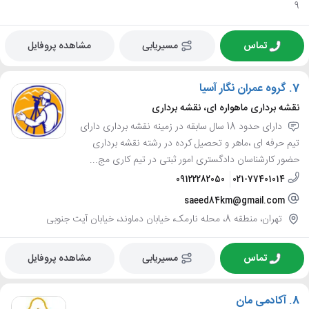
9
تماس
مسیریابی
مشاهده پروفایل
7.
گروه عمران نگار آسیا
نقشه برداری ماهواره ای، نقشه برداری
دارای حدود 18 سال سابقه در زمینه نقشه برداری دارای
تیم حرفه ای ،ماهر و تحصیل کرده در رشته نقشه برداری
حضور کارشناسان دادگستری امور ثبتی در تیم کاری مج...
09122282050
021-77401014
saeed84km@gmail.com
تهران، منطقه 8، محله نارمک، خیابان دماوند، خیابان آیت جنوبی
تماس
مسیریابی
مشاهده پروفایل
8.
آکادمی مان