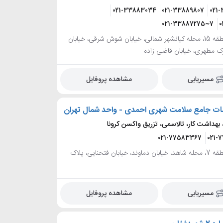
021-33883034
021-33889807
021-
021-33887275~7
0
تهران، منطقه 15، محله کیانشهر شمالی، خیابان شوش شرقی، خیابان
ک مطهری، خیابان قاضی زاده
مسیریابی
مشاهده پروفایل
ات جامع سلامت شهری احمدی - واحد شمال تهران
بهداشت کار، تالاسمی، تزریق واکسن کرونا
021-77583367
021-
تهران، منطقه 7، محله شاهد، خیابان دماوند، خیابان فتحنایی، پلاک
مسیریابی
مشاهده پروفایل