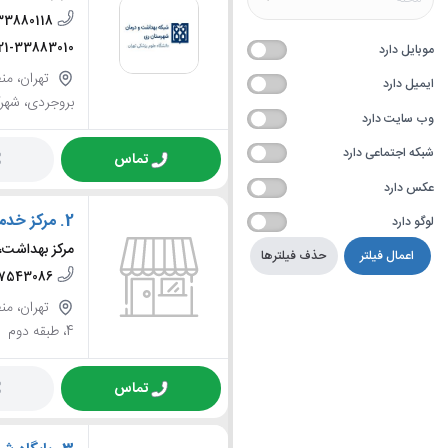
33880118
21-33883010
موبایل دارد
ایمیل دارد
بروجردی، شهر
وب سایت دارد
شبکه اجتماعی دارد
تماس
عکس دارد
2.
مرکز خدم
لوگو دارد
مرکز بهداشت، 
اعمال فیلتر
حذف فیلترها
77543086
4، طبقه دوم
تماس