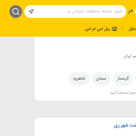
در
اغل
پنل اس ام اس
|
 ایران.
گرمسار
سمنان
شاهرود
جو استفاده کنید.
شت شهر ری