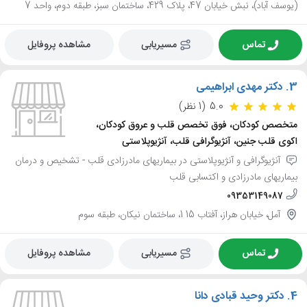
(یوسف آباد)، نبش خیابان 47، پلاک 429، ساختمان سبز، طبقه دوم، واحد 7
تماس
مسیریابی
مشاهده پروفایل
3.
دکتر مهدی ابراهیمی
5.0
(1 نظر)
متخصص کودکان، فوق تخصص قلب و عروق کودکان،
اکوی قلب جنین، آنژیوگرافی قلب، آنژیوپلاستی
آنژیوگرافی و آنژیوپلاستی در بیماریهای مادرزادی قلب - تشخیص و درمان
بیماریهای مادرزادی و اکتسابی قلب
09353149087
آمل، خیابان هراز، آفتاب 15 1، ساختمان نیکان، طبقه سوم
تماس
مسیریابی
مشاهده پروفایل
4.
دکتر وحید قبادی دانا