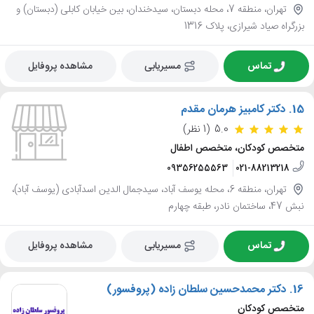
تهران، منطقه 7، محله دبستان، سیدخندان، بین خیابان کابلی (دبستان) و
بزرگراه صیاد شیرازی، پلاک 1316
تماس
مسیریابی
مشاهده پروفایل
15.
دکتر کامبیز هرمان مقدم
5.0
(1 نظر)
متخصص کودکان، متخصص اطفال
09356255563
021-88213218
تهران، منطقه 6، محله یوسف آباد، سیدجمال الدین اسدآبادی (یوسف آباد)،
نبش 47، ساختمان نادر، طبقه چهارم
تماس
مسیریابی
مشاهده پروفایل
16.
دکتر محمدحسین سلطان زاده (پروفسور)
متخصص کودکان