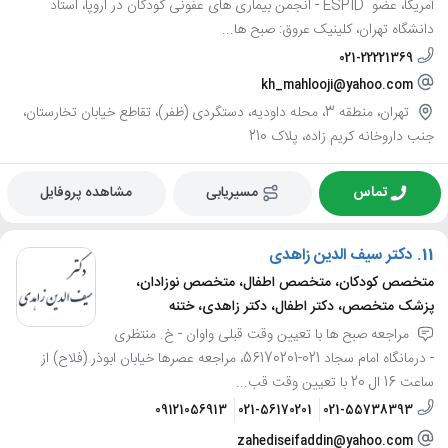
آمریکا، عضو ESPID - انجمن بیماری های عفونی کودکان در اروپا، استاد
دانشگاه تهران، کلینیک عروق: صبح ها...
021-22221369
kh_mahlooji@yahoo.com
تهران، منطقه 3، محله داودیه، دستگردی (ظفر)، تقاطع خیابان تخارستان،
جنب داروخانه کریم زاده، پلاک 210
تماس
مسیریابی
مشاهده پروفایل
11.
دکتر سیف الدین زاهدی
متخصص کودکان، متخصص اطفال، متخصص نوزادان،
پزشک متخصص، دکتر اطفال، دکتر زاهدی، ختنه
مراجعه صبح ها با تعیین وقت قبلی واوان - خ. منتظری
- درمانگاه امام سجاد 021-56170201، مراجعه عصرها خیابان ابوذر (فلاح) از
ساعت 16 ال 20 با تعیین وقت قب...
09121056913
021-56170201
021-55738393
zahediseifaddin@yahoo.com