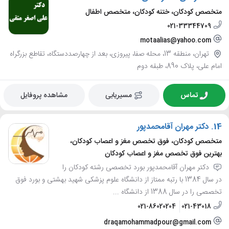
متخصص کودکان، ختنه کودکان، متخصص اطفال
021-33344709
motaalias@yahoo.com
تهران، منطقه 13، محله صفا، پیروزی، بعد از چهارصددستگاه، تقاطع بزرگراه
امام علی، پلاک 890، طبقه دوم
تماس
مسیریابی
مشاهده پروفایل
14.
دکتر مهران آقامحمدپور
متخصص کودکان، فوق تخصص مغز و اعصاب کودکان،
بهترین فوق تخصص مغز و اعصاب کودکان
دکتر مهران آقامحمدپور بورد تخصصی رشته کودکان را
در سال 1384 با رتبه ممتاز از دانشگاه علوم پزشکی شهید بهشتی و بورد فوق
تخصصی را در سال 1388 از دانشگاه ...
021-86020204
021-43018
draqamohammadpour@gmail.com