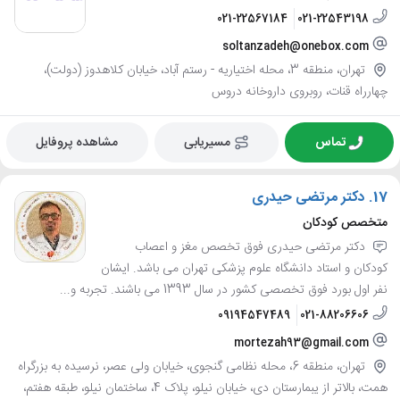
021-22567184
021-22543198
soltanzadeh@onebox.com
تهران، منطقه 3، محله اختیاریه - رستم آباد، خیابان کلاهدوز (دولت)،
چهارراه قنات، روبروی داروخانه دروس
تماس
مسیریابی
مشاهده پروفایل
17.
دکتر مرتضی حیدری
متخصص کودکان
دکتر مرتضی حیدری فوق تخصص مغز و اعصاب
کودکان و استاد دانشگاه علوم پزشکی تهران می باشد. ایشان
نفر اول بورد فوق تخصصی کشور در سال 1393 می باشند. تجربه و...
09194547489
021-88206606
mortezah93@gmail.com
تهران، منطقه 6، محله نظامی گنجوی، خیابان ولی عصر، نرسیده به بزرگراه
همت، بالاتر از یبمارستان دی، خیابان نیلو، پلاک 4، ساختمان نیلو، طبقه هفتم،