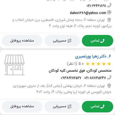
021-66461891
dalve1389@yahoo.com
تهران، منطقه 6، محله وصال شیرازی، فلسطین، بین خیابان انقلاب و
بزرگمهر، کوچه نجم، پلاک 2، طبقه اول، واحد 4
تماس
مسیریابی
مشاهده پروفایل
6.
دکتر زهرا پورنصیری
5.0
(1 نظر)
متخصص کودکان، فوق تخصص کلیه کودکان
09386282527
021-88745247
تهران، منطقه 6، خیابان بهشتی (عباس آباد)، بعد از متروی سهروردی،
خیابان کاووسی فر، کوچه آریا وطنی، پلاک 19، واحد 402
تماس
مسیریابی
مشاهده پروفایل