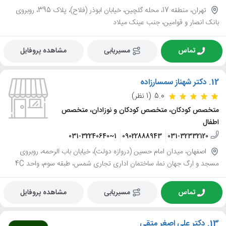
تهران، منطقه 17، محله گلچین، خیابان ابوذر (فلاح)، پلاک 395، روبروی
بانک انصار و قوامین، جنب عینک میلاد
تماس
مسیریابی
مشاهده پروفایل
12.
دکتر شهناز سمسارزاده
5.0
(1 نظر)
متخصص کودکان، متخصص کودکان و نوزادان، متخصص
اطفال
031-32240640~1
09022888943
031-32332120
اصفهان، میدان امام حسین (دروازه دولت)، خیابان باب الرحمه، روبروی
مسجد و ارگ جهان نما، ساختمان اداری تجاری شمس، طبقه سوم، واحد 4C
تماس
مسیریابی
مشاهده پروفایل
13.
دکتر علی اصغر متقی