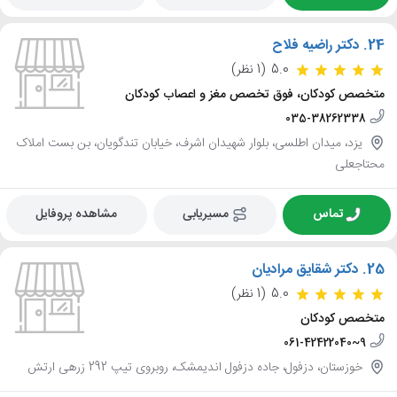
24.
دکتر راضیه فلاح
5.0
(1 نظر)
متخصص کودکان، فوق تخصص مغز و اعصاب کودکان
035-38262338
یزد، میدان اطلسی، بلوار شهیدان اشرف، خیابان تندگویان، بن بست املاک
محتاجعلی
تماس
مسیریابی
مشاهده پروفایل
25.
دکتر شقایق مرادیان
5.0
(1 نظر)
متخصص کودکان
061-42422040~9
خوزستان، دزفول، جاده دزفول اندیمشک، روبروی تیپ 292 زرهی ارتش