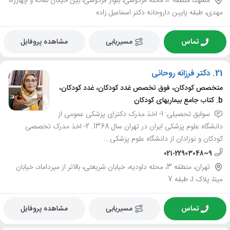
مشهد، منطقه 2، محله فردوسی، بلوار فردوسی، بین خیابان ثمانه و چهارراه
مهدی، طبقه پایین داروخانه دکتر اسماعیل زاده
تماس
مسیریابی
مشاهده پروفایل
21.
دکتر فرزانه روحانی
متخصص کودکان، فوق تخصص غدد کودکان، غدد کودکان،
b. کتاب جامع بیماریهای کودکان
سوابق تحصیلی: 1- اخذ مدرک دکترای پزشکی عمومی از
دانشگاه علوم پزشکی ایران در تهران سال 1368. 2- اخذ مدرک تخصصی
کودکان و نوزادان از دانشگاه علوم پزشکی...
021-22903048~9
تهران، منطقه 3، محله داودیه، خیابان شریعتی، بالاتر از میرداماد، خیابان
مینا، پلاک 1، طبقه 7
تماس
مسیریابی
مشاهده پروفایل