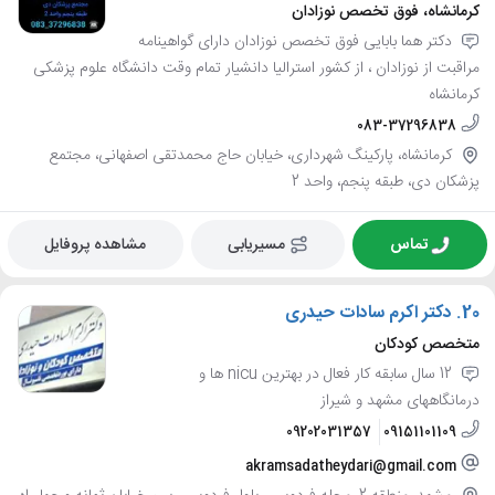
کرمانشاه، فوق تخصص نوزادان
دکتر هما بابایی فوق تخصص نوزادان دارای گواهینامه
مراقبت از نوزادان ، از کشور استرالیا دانشیار تمام وقت دانشگاه علوم پزشکی
کرمانشاه
083-37296838
کرمانشاه، پارکینگ شهرداری، خیابان حاج محمدتقی اصفهانی، مجتمع
پزشکان دی، طبقه پنجم، واحد 2
تماس
مسیریابی
مشاهده پروفایل
20.
دکتر اکرم سادات حیدری
متخصص کودکان
12 سال سابقه کار فعال در بهترین nicu ها و
درمانگاههای مشهد و شیراز
09202031357
09151101109
akramsadatheydari@gmail.com