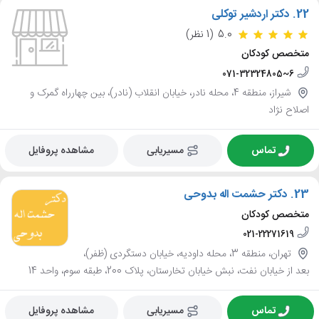
22.
دکتر اردشیر توکلی
5.0
(1 نظر)
متخصص کودکان
071-32324805~6
شیراز، منطقه 4، محله نادر، خیابان انقلاب (نادر)، بین چهارراه گمرک و
اصلاح نژاد
تماس
مسیریابی
مشاهده پروفایل
23.
دکتر حشمت اله بدوحی
متخصص کودکان
021-22271619
تهران، منطقه 3، محله داودیه، خیابان دستگردی (ظفر)،
بعد از خیابان نفت، نبش خیابان تخارستان، پلاک 200، طبقه سوم، واحد 14
تماس
مسیریابی
مشاهده پروفایل