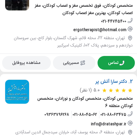
متخصص کودکان، فوق تخصص مغز و اعصاب کودکان، مغز
اعصاب کودکان، بهترین مغز اعصاب کودکان
021-44745400
ergotherapist@hotmail.com
تهران، منطقه 22، محله قائم، شهرک گلستان، بلوار کاج، بین سروستان
دوازدهم و سیزدهم، پلاک 102، کلینیک امیرکبیر
تماس
مسیریابی
مشاهده پروفایل
2.
دکتر سارا آتش پر
5.0
(1 نظر)
متخصص کودکان، متخصص کودکان و نوزادان، متخصص
کودکان منطقه 6
09363796268
021-88045062
021-88063475
info@dratashpar.ir
تهران، منطقه 6، محله یوسف آباد، خیابان سیدجمال الدین اسدآبادی