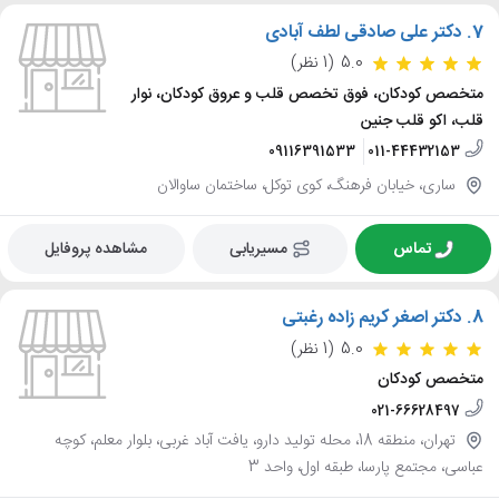
7.
دکتر علی صادقی لطف آبادی
5.0
(1 نظر)
متخصص کودکان، فوق تخصص قلب و عروق کودکان، نوار
قلب، اکو قلب جنین
09116391533
011-44432153
ساری، خیابان فرهنگ، کوی توکل، ساختمان ساوالان
تماس
مسیریابی
مشاهده پروفایل
8.
دکتر اصغر کریم زاده رغبتی
5.0
(1 نظر)
متخصص کودکان
021-66628497
تهران، منطقه 18، محله تولید دارو، یافت آباد غربی، بلوار معلم، کوچه
عباسی، مجتمع پارسا، طبقه اول، واحد 3