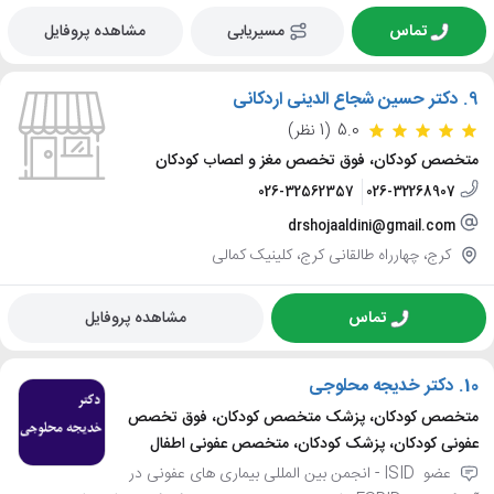
تماس
مسیریابی
مشاهده پروفایل
9.
دکتر حسین شجاع الدینی اردکانی
5.0
(1 نظر)
متخصص کودکان، فوق تخصص مغز و اعصاب کودکان
026-32562357
026-32268907
drshojaaldini@gmail.com
کرج، چهارراه طالقانی کرج، کلینیک کمالی
تماس
مشاهده پروفایل
10.
دکتر خدیجه محلوجی
متخصص کودکان، پزشک متخصص کودکان، فوق تخصص
عفونی کودکان، پزشک کودکان، متخصص عفونی اطفال
عضو ISID - انجمن بین المللی بیماری های عفونی در