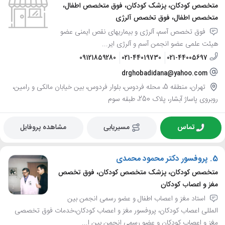
متخصص کودکان، پزشک کودکان، فوق متخصص اطفال،
متخصص اطفال، فوق تخصص آلرژی
فوق تخصص آسم، آلرژی و بیماریهای نقص ایمنی عضو
هیئت علمی عضو انجمن آسم و آلرژی ایر...
09121859280
021-44019730
021-44005697
drghobadidana@yahoo.com
تهران، منطقه 5، محله فردوس، بلوار فردوس، بین خیابان مالکی و رامین،
روبروی پاساژ آبشار، پلاک 250، طبقه سوم
تماس
مسیریابی
مشاهده پروفایل
5.
پروفسور دکتر محمود محمدی
متخصص کودکان، پزشک متخصص کودکان، فوق تخصص
مغز و اعصاب کودکان
استاد مغز و اعصاب اطفال و عضو رسمی انجمن بین
المللی اعصاب کودکان، پروفسور مغز و اعصاب کودکان،خدمات فوق تخصصی
مغز و اعصاب کودکان و عضو رسمی انجمن بین ا...