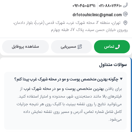
09204505391
021-88074610
drfotouhiclinic@gmail.com
تهران، منطقه 2، محله شهرک غرب، شهرک قدس (غرب)، بلوار دادمان،
روبروی خیابان حسن سیف، پلاک 17، طبقه چهارم
تماس
مسیریابی
مشاهده پروفایل
سوالات متداول
چگونه بهترین متخصص پوست و مو در محله شهرک غرب پیدا کنم؟
برای یافتن
بهترین متخصص پوست و مو در محله شهرک غرب
از
فیلترهای بالا مانند دسته‌بندی، شهر، محدوده و امتیاز استفاده کنید.
می‌توانید نتایج را روی نقشه ببینید، با کلیک روی هر نتیجه جزئیات
کامل شامل شماره تماس، آدرس و مسیر روی نقشه نمایش داده
می‌شود.