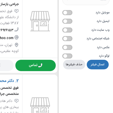
جراحی بازساز
فوق تخصص
موبایل دارد
ایمیل دارد
1387 فعالیت بعنوان جراح پستان در ک...
وب سایت دارد
-66926153
ahoo.com
شبکه اجتماعی دارد
عکس دارد
کوچه عظیمی، ط
لوگو دارد
اعمال فیلتر
حذف فیلترها
تماس
2.
دکتر محم
فوق تخصص جر
متخصص جراح
دکتر هادی
بیماری های پس