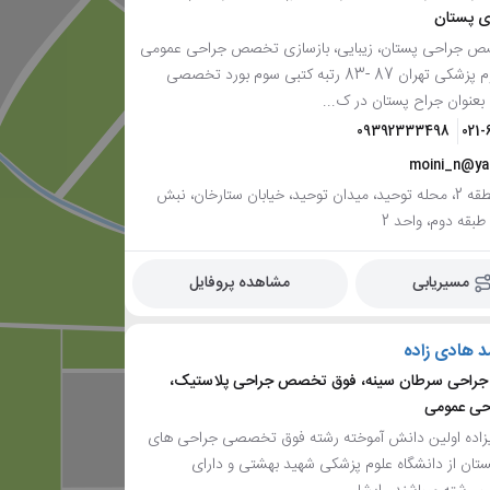
ی پستان
 جراحی پستان، زیبایی، بازسازی تخصص جراحی عمومی
از دانشگاه علوم پزشکی تهران 87 -83 رتبه کتبی سوم بورد تخصصی
09392333498
021
moini_n@y
تهران، منطقه 2، محله توحید، میدان توحید، خیابان ستارخان، نبش
بقه دوم، واحد 2
مسیریابی
مشاهده پروفایل
د هادی زاده
احی سرطان سینه، فوق تخصص جراحی پلاستیک،
ی عمومی
زاده اولین دانش آموخته رشته فوق تخصصی جراحی های
تان از دانشگاه علوم پزشکی شهید بهشتی و دارای