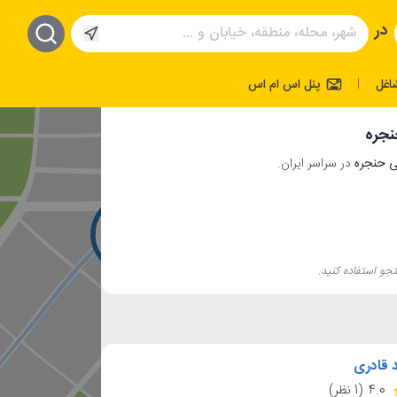
در
اغل
پنل اس ام اس
|
نجره
در سراسر ایران.
جو استفاده کنید.
 قادری
4.0
(1 نظر)