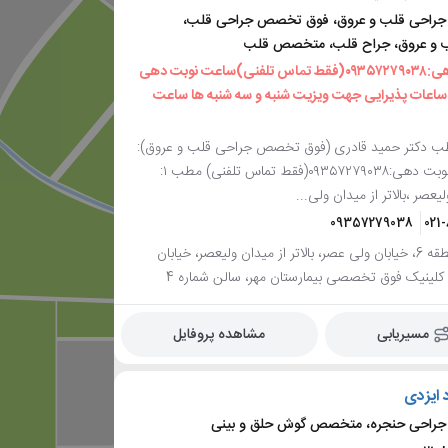
احی قلب و عروق، فوق تخصص جراحی قلب،
و عروق، جراح قلب، متخصص قلب
جهت نوبت دهی:٠٩٣٥٧٢٧٩٠٣٨(فقط تماس تلفنی)ساعت نوبت دهی
 19عصر ساعات پذیرایی جهت ویزیت شنبه و سه شنبه ها ساعت
 دکتر حمید قادری (فوق تخصص جراحی قلب و عروق):
موبایل جهت نوبت دهی:٠٩٣٥٧٢٧٩٠٣٨(فقط تماس تلفنی) مطب ١:
یعصر ،بالاتر از میدان ولی...
09357279038
021
تهران، منطقه 6، خیابان ولی عصر، بالاتر از میدان ولیعصر، خیابان
کلینیک فوق تخصصی بیمارستان مهر، سالن شماره 4
مسیریابی
مشاهده پروفایل
د ایزدی
راحی حنجره، متخصص گوش حلق و بینی