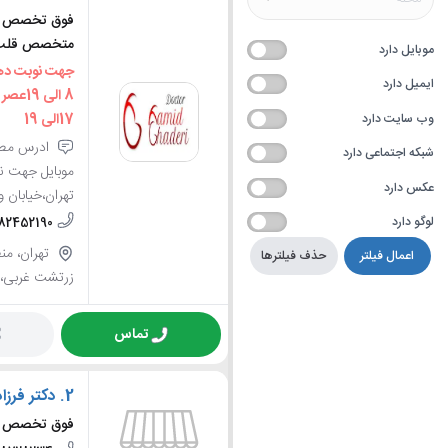
فوق تخصص جر
متخصص قلب 
موبایل دارد
ایمیل دارد
8 الی
17الی 19
وب سایت دارد
ادرس مطب
شبکه اجتماعی دارد
عکس دارد
تهران،خیابان ول
لوگو دارد
-82452190
اعمال فیلتر
حذف فیلترها
زرتشت غربی، 
تماس
2.
دکتر فرزا
فوق تخصص ج