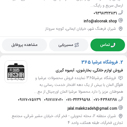
ارسال سریع و رایگ...
09398323831
info@aloonak.shop
شیراز، فرهنگ شهر، خیابان ایمانی، کوچه سروناز
تماس
مسیریابی
مشاهده پروفایل
2.
فروشگاه عرشیا 365
فروش لوازم خانگی، بخارشوی، آبمیوه گیری
فروشگاه عرشیا365 نماینده فروش محصولات عرشیا و
فلوگل المان با بیش از یک دهه افتخار خدمت رسانی به
هموطنان عزیز را دارد.محصولا عرشیا المان اورجینال از مع...
09177075739
09171117020
071-32369598
071-43482198
jalal.malekzadeh@gmail.com
شیراز، منطقه 2، محله تحویلی - فخر آباد، خیابان مشیر شرقی، مجتمع
تجاری فخرآباد، طبقه همکف، واحد 4