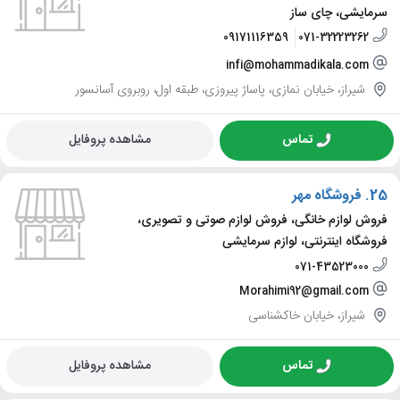
سرمایشی، چای ساز
09171116359
071-32223262
infi@mohammadikala.com
شیراز، خیابان نمازی، پاساژ پیروزی، طبقه اول، روبروی آسانسور
تماس
مشاهده پروفایل
25.
فروشگاه مهر
فروش لوازم خانگی، فروش لوازم صوتی و تصویری،
فروشگاه اینترنتی، لوازم سرمایشی
071-43523000
Morahimi92@gmail.com
شیراز، خیابان خاکشناسی
تماس
مشاهده پروفایل