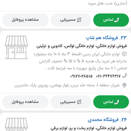
(نمازی)، جنب هتل سپید
تماس
مسیریابی
مشاهده پروفایل
23.
فروشگاه هم شاپ
فروش لوازم خانگی، لوازم خانگی لوکس، کادویی و تزئینی
لوازم خانگی ایران زمین اقساط 3 ماه تا 10 ماه جشنواره
مادرانه هر خرید یک هدیه 5 % تا 15 % تخفیف گارانتی
اجناس 1 تا سه سال پکیج جهیزیه با سه شرایط اقت...
09177028515
071-36476317
شیراز، منطقه 1، محله خلد برین، بلوار بهشتی، روبروی پارک خلدبرین
تماس
مسیریابی
مشاهده پروفایل
24.
فروشگاه محمدی
فروش لوازم خانگی، لوازم پخت و پز، لوازم برقی