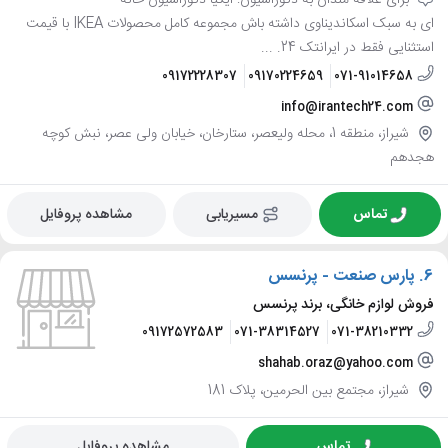
برای علاقه مندان به دکوراسیون: ایکیا دکوراسیون خانه
ای به سبک اسکاندیناوی داشته باش مجموعه کامل محصولات IKEA با قیمت
استثنایی فقط در ایرانتک 24. ...
09172228307
09170224659
071-91014658
info@irantech24.com
شیراز، منطقه 1، محله ولیعصر، ستارخان، خیابان ولی عصر، نبش کوچه
هجدهم
تماس
مسیریابی
مشاهده پروفایل
6.
پارس صنعت - پرنسس
فروش لوازم خانگی، برند پرنسس
09172572583
071-38314527
071-38210332
shahab.oraz@yahoo.com
شیراز، مجتمع بین الحرمین، پلاک 181
تماس
مشاهده پروفایل