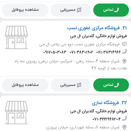
تماس
مسیریابی
مشاهده پروفایل
21.
فروشگاه مرکزی غفوری نسب
فروش لوازم خانگی، گلدیران ال جی
فروشگاه مرکزی غفوری نسب دوو جی پلاس ال جی
09170503083
071-38301902
071-38314966
شیراز، منطقه 4، محله زرهی - امیرکبیر، خیابان زرهی، روبروی سه راه
بعثت، بعد از کوچه 47
تماس
مسیریابی
مشاهده پروفایل
22.
فروشگاه نمازی
فروش لوازم خانگی، گلدیران ال جی
071-32229482~4
شیراز، منطقه 8، محله شهرداری، خیابان پیروزی