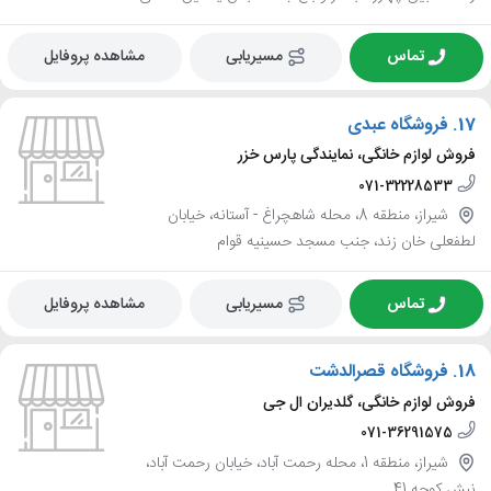
تماس
مسیریابی
مشاهده پروفایل
17.
فروشگاه عبدی
فروش لوازم خانگی، نمایندگی پارس خزر
071-32228533
شیراز، منطقه 8، محله شاهچراغ - آستانه، خیابان
لطفعلی خان زند، جنب مسجد حسینیه قوام
تماس
مسیریابی
مشاهده پروفایل
18.
فروشگاه قصرالدشت
فروش لوازم خانگی، گلدیران ال جی
071-36291575
شیراز، منطقه 1، محله رحمت آباد، خیابان رحمت آباد،
نبش کوچه 41