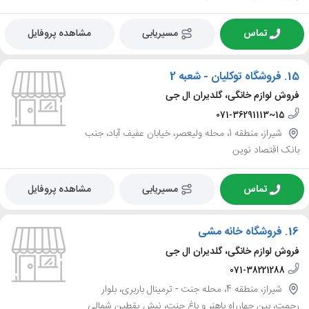
تماس
مسیریابی
مشاهده پروفایل
15.
فروشگاه توکلیان - شعبه 2
فروش لوازم خانگی، گلدیران ال جی
071-36291113~15
شیراز، منطقه 1، محله ولیعصر، خیابان عفیف آباد، جنب
بانک اقتصاد نوین
تماس
مسیریابی
مشاهده پروفایل
16.
فروشگاه خانه مشی
فروش لوازم خانگی، گلدیران ال جی
071-38221288
شیراز، منطقه 4، محله جنت - ترمینال باربری، بلوار
رحمت، بین چهارراه باهنر و باغ جنت، نبش یقطین شمالی