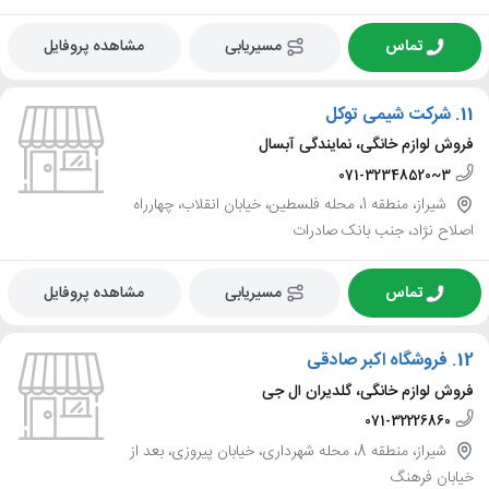
تماس
مسیریابی
مشاهده پروفایل
11.
شرکت شیمی توکل
فروش لوازم خانگی، نمایندگی آبسال
071-32348520~3
شیراز، منطقه 1، محله فلسطین، خیابان انقلاب، چهارراه
اصلاح نژاد، جنب بانک صادرات
تماس
مسیریابی
مشاهده پروفایل
12.
فروشگاه اکبر صادقی
فروش لوازم خانگی، گلدیران ال جی
071-32226860
شیراز، منطقه 8، محله شهرداری، خیابان پیروزی، بعد از
خیابان فرهنگ