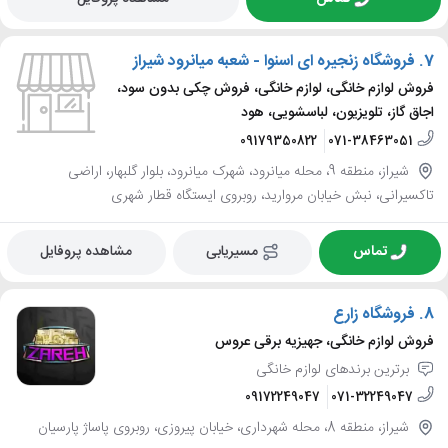
7.
فروشگاه زنجیره ای اسنوا - شعبه میانرود شیراز
فروش لوازم خانگی، لوازم خانگی، فروش چکی بدون سود،
اجاق گاز، تلویزیون، لباسشویی، هود
09179350822
071-38463051
شیراز، منطقه 9، محله میانرود، شهرک میانرود، بلوار گلبهار، اراضی
تاکسیرانی، نبش خیابان مروارید، روبروی ایستگاه قطار شهری
تماس
مسیریابی
مشاهده پروفایل
8.
فروشگاه زارع
فروش لوازم خانگی، جهیزیه برقی عروس
برترین برندهای لوازم خانگی
09172249047
071-32249047
شیراز، منطقه 8، محله شهرداری، خیابان پیروزی، روبروی پاساژ پارسیان