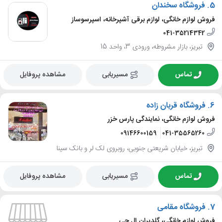
5.
فروشگاه سخندان
فروش لوازم خانگی، لوازم برقی آشپرخانه، اسپرسوساز
041-35214342
تبریز، بازار مشروطه، ورودی 3، واحد 15
تماس
مسیریابی
مشاهده پروفایل
6.
فروشگاه قربان زاده
فروش لوازم خانگی، نمایندگی پارس خزر
09146600159
041-35565260
تبریز، خیابان شریعتی جنوبی، روبروی لک لر و بانک سینا
تماس
مسیریابی
مشاهده پروفایل
7.
فروشگاه مقامی
فروش لوازم خانگی، گلدیران ال جی