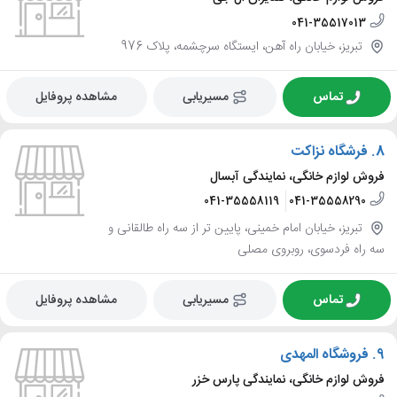
041-35517013
تبریز، خیابان راه آهن، ایستگاه سرچشمه، پلاک 976
تماس
مسیریابی
مشاهده پروفایل
8.
فرشگاه نزاکت
فروش لوازم خانگی، نمایندگی آبسال
041-35558119
041-35558290
تبریز، خیابان امام خمینی، پایین تر از سه راه طالقانی و
سه راه فردسوی، روبروی مصلی
تماس
مسیریابی
مشاهده پروفایل
9.
فروشگاه المهدی
فروش لوازم خانگی، نمایندگی پارس خزر