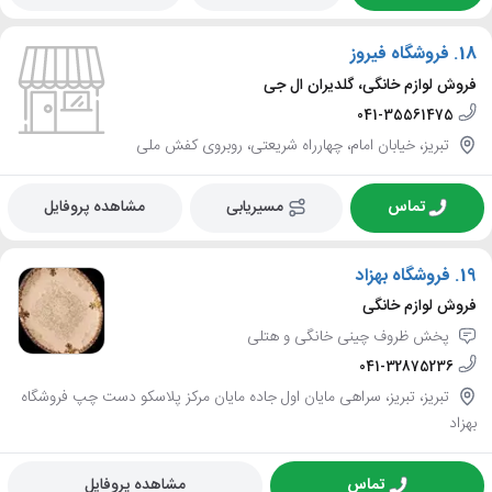
18.
فروشگاه فیروز
فروش لوازم خانگی، گلدیران ال جی
041-35561475
تبریز، خیابان امام، چهارراه شریعتی، روبروی کفش ملی
تماس
مسیریابی
مشاهده پروفایل
19.
فروشگاه بهزاد
فروش لوازم خانگی
پخش ظروف چینی خانگی و هتلی
041-32875236
تبریز، تبریز، سراهی مایان اول جاده مایان مرکز پلاسکو دست چپ فروشگاه
بهزاد
تماس
مشاهده پروفایل