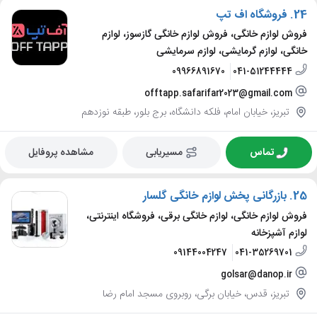
24.
فروشگاه اف تپ
فروش لوازم خانگی، فروش لوازم خانگی گازسوز، لوازم
خانگی، لوازم گرمایشی، لوازم سرمایشی
09966891670
041-51244444
offtapp.safarifar2023@gmail.com
تبریز، خیابان امام، فلکه دانشگاه، برج بلور، طبقه نوزدهم
تماس
مسیریابی
مشاهده پروفایل
25.
بازرگانی پخش لوازم خانگی گلسار
فروش لوازم خانگی، لوازم خانگی برقی، فروشگاه اینترنتی،
لوازم آشپزخانه
09144004247
041-35269701
golsar@danop.ir
تبریز، قدس، خیابان برگی، روبروی مسجد امام رضا