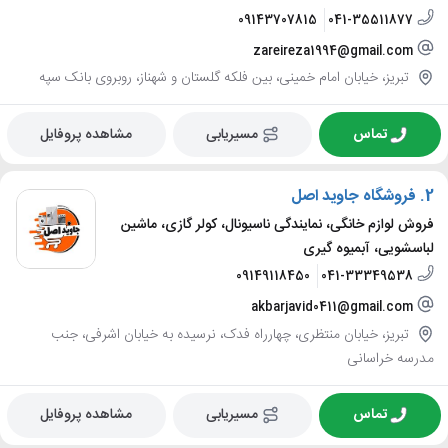
09143707815
041-35511877
zareireza1994@gmail.com
تبریز، خیابان امام خمینی، بین فلکه گلستان و شهناز، روبروی بانک سپه
تماس
مسیریابی
مشاهده پروفایل
2.
فروشگاه جاوید اصل
فروش لوازم خانگی، نمایندگی ناسیونال، کولر گازی، ماشین
لباسشویی، آبمیوه گیری
09149118450
041-33349538
akbarjavid0411@gmail.com
تبریز، خیابان منتظری، چهارراه فدک، نرسیده به خیابان اشرفی، جنب
مدرسه خراسانی
تماس
مسیریابی
مشاهده پروفایل