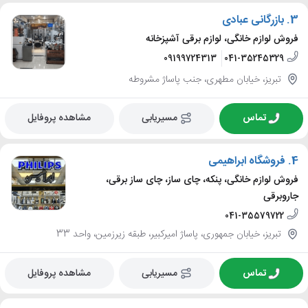
3.
بازرگانی عبادی
فروش لوازم خانگی، لوازم برقی آشپزخانه
09199724313
041-35245329
تبریز، خیابان مطهری، جنب پاساژ مشروطه
تماس
مسیریابی
مشاهده پروفایل
4.
فروشگاه ابراهیمی
فروش لوازم خانگی، پنکه، چای ساز، چای ساز برقی،
جاروبرقی
041-35579722
تبریز، خیابان جمهوری، پاساژ امیرکبیر، طبقه زیرزمین، واحد 33
تماس
مسیریابی
مشاهده پروفایل