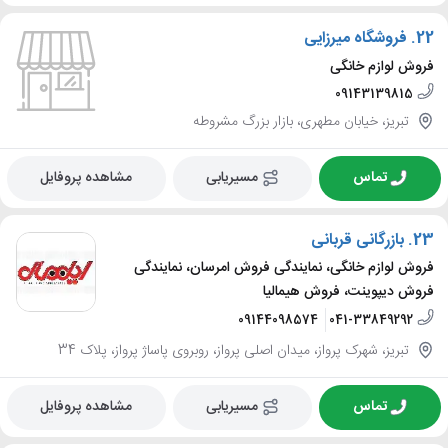
22.
فروشگاه میرزایی
فروش لوازم خانگی
09143139815
تبریز، خیابان مطهری، بازار بزرگ مشروطه
تماس
مسیریابی
مشاهده پروفایل
23.
بازرگانی قربانی
فروش لوازم خانگی، نمایندگی فروش امرسان، نمایندگی
فروش دیپوینت، فروش هیمالیا
09144098574
041-33849292
تبریز، شهرک پرواز، میدان اصلی پرواز، روبروی پاساژ پرواز، پلاک 34
تماس
مسیریابی
مشاهده پروفایل