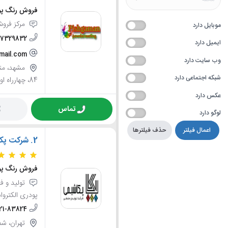
فروش رنگ پود
مرکز فروش
موبایل دارد
37329832
ایمیل دارد
mail.com
وب سایت دارد
شبکه اجتماعی دارد
84، چهارراه اول، سمت چپ، پلاک 157
عکس دارد
تماس
لوگو دارد
اعمال فیلتر
حذف فیلترها
2.
شرکت پکا
فروش رنگ پود
تولید و ف
پودری الکتروا
21-83824