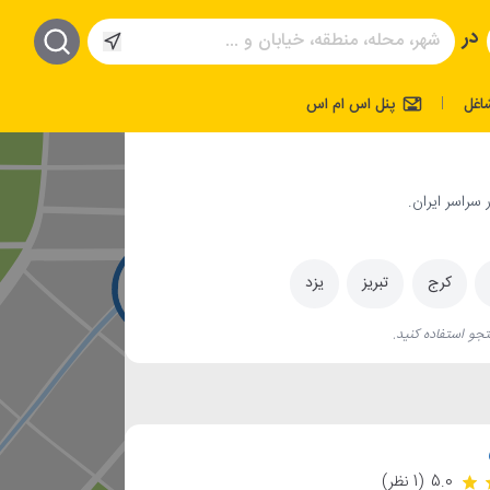
در
اغل
پنل اس ام اس
|
سراسر ایران.
کرج
تبریز
یزد
جو استفاده کنید.
5.0
(1 نظر)