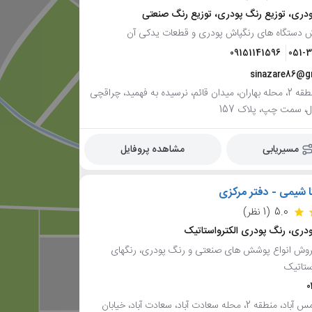
ری، توزیع رنگ پودری، توزیع رنگ صنعتی
 دستگاه های رنگپاش پودری و قطعات یدکی آن
09151141596
051-
sinazare86@g
مشهد، منطقه 2، محله بهاران، میدان قائم، نرسیده به فهمید، چراقچی
مسیریابی
مشاهده پروفایل
 شیمی - دفتر مرکزی
5.0
(1 نظر)
ری، رنگ پودری الکترواستاتیک
روش انواع پوشش های صنعتی و رنگ پودری، رنگهای
ستاتیک
0
تهران، شمس آباد، منطقه 2، محله سعادت آباد، سعادت آباد، خیابان