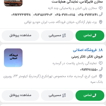
مخازن فایبرگلاس، نمایندگی هماپلاست
مخازن پلی اتیلن و پلاستیکی چند لایه
09923369448
09131573603
035-37200715
035-37221741
یزد، بلوار آزادگان، خیابان فرودگاه، جنب ایران خودرو توکلی
تماس
مسیریابی
مشاهده پروفایل
18.
فروشگاه اصلانی
فروش تانکر، تانکر زمینی
نمایندگی رادمان پلاست در گرمدره
09122681550
البرز، کرج، گرمدره، جاده مخصوص تهرانکرج (گرمدره)، کیلومتر 23، روبروی
بانک سپه
تماس
مسیریابی
مشاهده پروفایل