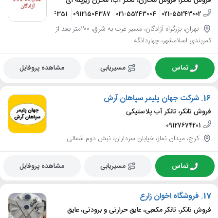
فروش تانکر، فروش مخازن، تانکر آب، مخزن زیرپله ای
09125154351
09121504387
021-55243004
021-55243002
تهران، بزرگراه آزادگان، مسیر غرب به شرق، ۲۰۰متر بعد از
کمربندی اسلامشهر، چهاردانگه
تماس
مسیریابی
مشاهده پروفایل
16.
شرکت جهان پلیمر سپاهان آرش
فروش تانکر، تانکر آب پلاستیکی
09127674201
کرج، میدان نماز، خیابان سرداران، نبش دوم شمالی
تماس
مسیریابی
مشاهده پروفایل
17.
فروشگاه اخوان زارع
فروش تانکر، تانکر مکعبی، عایق حرارتی و برودتی، عایق