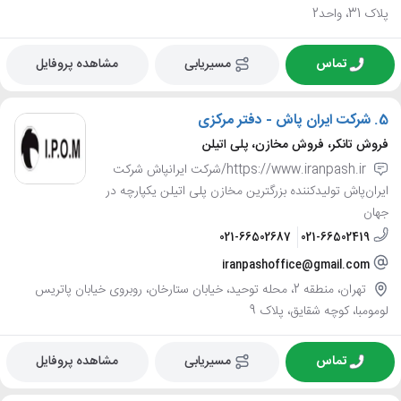
پلاک 31، واحد2
تماس
مسیریابی
مشاهده پروفایل
5.
شرکت ایران پاش - دفتر مرکزی
فروش تانکر، فروش مخازن، پلی اتیلن
https://www.iranpash.ir/شرکت ایرانپاش شرکت
ایران‌پاش تولیدکننده بزرگترین مخازن پلی اتیلن یکپارچه در
جهان
021-66502687
021-66502419
iranpashoffice@gmail.com
تهران، منطقه 2، محله توحید، خیابان ستارخان، روبروی خیابان پاتریس
لومومبا، کوچه شقایق، پلاک 9
تماس
مسیریابی
مشاهده پروفایل