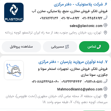
6.
شرکت پلاستونیک - دفتر مرکزی
فروش تانکر، فروش مخازن، منبع، پلاستیکی، مخزن آب
09128264136
021-92008922
021-44548922
sales@plastonic.com
تهران، ری، خیابان رجایی جنوب، بعد از سه راه ایران ترانسفو، کوچه زردانه
تماس
مسیریابی
مشاهده پروفایل
7.
ایده نوآوران مروارید پارسیان - دفتر مرکزی
فروش تانکر، فروش مخازن، تجهیزات استخر سونا و
جکوزی، سونا سازی
021-88544658~60
09134494643
09122080581
Mahmoodkiani15@yahoo.com
تهران، منطقه 7، محله عباس آباد، خیابان مطهری (تخت طاووس)، خیابان
میرعماد، کوچه دهم، پلاک 7، طبقه سوم، واحد 18