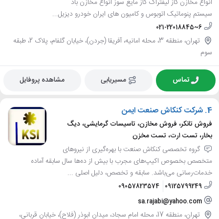
انواع مخازن گاز لیفتراک گاز مایع سوز انواع مخازن باد
سیستم پنوماتیک اتوبوس و کامیون های ایران خودرو دیزیل...
021-22018845~6
تهران، منطقه 3، محله امانیه، آفریقا (جردن)، خیابان گلفام، پلاک 2، طبقه
سوم
تماس
مسیریابی
مشاهده پروفایل
4.
شرکت کنکاش صنعت ایمن
فروش تانکر، فروش مخازن، تاسیسات گرمایشی، دیگ
بخار، تست ارت، تست مخزن
گروه تخصصی کنکاش صنعت با بهره‌گیری از نیروهای
متخصص بخصوص اکیپ‌های مجرب با بیش از ده‌ها سال سابقه آماده
خدمات‌رسانی می‌باشد. سابقه‌ و تخصص، دلیل اصلی ...
09057823574
09125799249
sa.rajabi@yahoo.com
تهران، منطقه 17، محله امام سجاد، میدان ابوذر (فلاح)، خیابان قربانی،