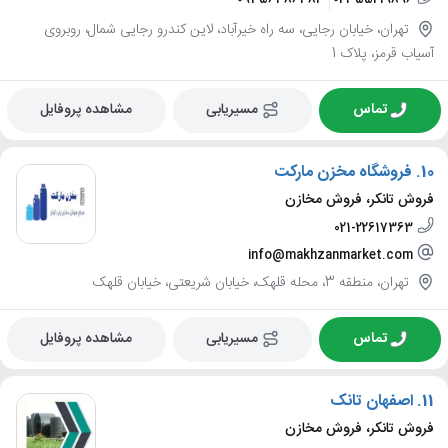
تهران، خیابان رجایی، سه راه خیرآباد، لاین کندرو رجایی شمال، روبروی
آسیاب قرمز، پلاک 1
تماس
مسیریابی
مشاهده پروفایل
10.
فروشگاه مخزن مارکت
فروش تانکر، فروش مخازن
021-22617363
info@makhzanmarket.com
تهران، منطقه 3، محله قلهک، خیابان شریعتی، خیابان قلهک
تماس
مسیریابی
مشاهده پروفایل
11.
اصفهان تانک
فروش تانکر، فروش مخازن