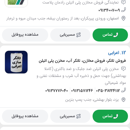
نمایندگی فروش مخازن پلی اتیلن رادمان پلاست
09134007009
اصفهان، ورودی پیربکران، بعد از رستوران بیشه، جنب میدان میوه و تره‌بار
تماس
مسیریابی
مشاهده پروفایل
12.
اعرابی
فروش تانکر، فروش مخازن، تانکر آب، مخزن پلی اتیلن
مخزن پلی اتیلن ضد جلبک و ضد باکتری (کاملا
بهداشتی) جهت حمل و ذخیره آب شرب و مشتقات نفتی و
مواد شیمیائی
09137776040
09131571246
035-38224112
یزد، بلوار بهشتی، جنب پمپ بنزین
تماس
مسیریابی
مشاهده پروفایل