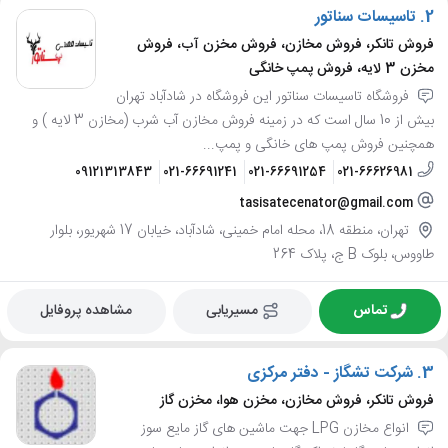
2.
تاسیسات سناتور
فروش تانکر، فروش مخازن، فروش مخزن آب، فروش
مخزن 3 لایه، فروش پمپ خانگی
فروشگاه تاسیسات سناتور این فروشگاه در شادآباد تهران
بیش از 10 سال است که در زمینه فروش مخازن آب شرب (مخازن 3 لایه ) و
همچنین فروش پمپ های خانگی و پمپ...
09121313843
021-66691241
021-66691254
021-66626981
tasisatecenator@gmail.com
تهران، منطقه 18، محله امام خمینی، شادآباد، خیابان 17 شهریور، بلوار
طاووس، بلوک B ج، پلاک 264
تماس
مسیریابی
مشاهده پروفایل
3.
شرکت تشگاز - دفتر مرکزی
فروش تانکر، فروش مخازن، مخزن هوا، مخزن گاز
انواع مخازن LPG جهت ماشین های گاز مایع سوز