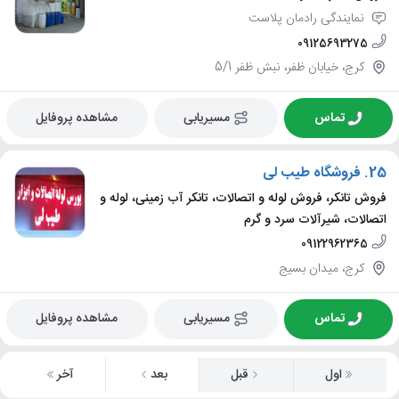
نمایندگی رادمان پلاست
09125693275
کرج، خیابان ظفر، نبش ظفر 5/1
تماس
مسیریابی
مشاهده پروفایل
25.
فروشگاه طیب لی
فروش تانکر، فروش لوله و اتصالات، تانکر آب زمینی، لوله و
اتصالات، شیرآلات سرد و گرم
09122962365
کرج، میدان بسیج
تماس
مسیریابی
مشاهده پروفایل
اول
قبل
بعد
آخر