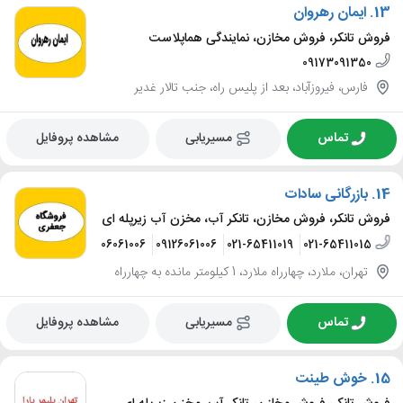
13.
ایمان رهروان
فروش تانکر، فروش مخازن، نمایندگی هماپلاست
09173091350
فارس، فیروزآباد، بعد از پلیس راه، جنب تالار غدیر
تماس
مسیریابی
مشاهده پروفایل
14.
بازرگانی سادات
فروش تانکر، فروش مخازن، تانکر آب، مخزن آب زیرپله ای
09126006383
09206061006
09126061006
021-65411019
021-65411015
تهران، ملارد، چهارراه ملارد، 1 کیلومتر مانده به چهارراه
تماس
مسیریابی
مشاهده پروفایل
15.
خوش طینت