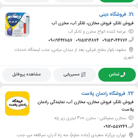
21.
فروشگاه دینی
فروش تانکر، فروش مخازن، تانکر آب، مخزن آب
عرضه کننده انواع مخزن و تانکر آب
09019442857
09151214874
09153044776
مشهد، بلوار مفتح شرقی، بعد از میدان میامی، جنب ایستگاه خدمات
شهری
تماس
مسیریابی
مشاهده پروفایل
22.
فروشگاه رادمان پلاست
فروش تانکر، فروش مخازن، مخازن آب، نمایندگی رادمان
پلاست
مخازن سمپاشی - مخزن 300 لیتری زیر پله
09120557249
تهران، بزرگراه سعیدی (جاده ساوه)، سه راه آدران، سرقلعه میر، جنب