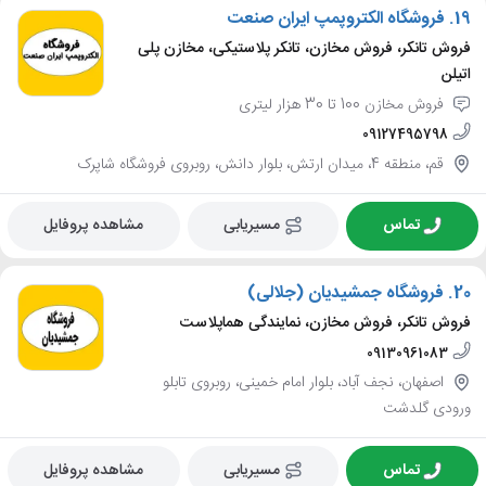
19.
فروشگاه الکتروپمپ ایران صنعت
فروش تانکر، فروش مخازن، تانکر پلاستیکی، مخازن پلی
اتیلن
فروش مخازن 100 تا 30 هزار لیتری
09127495798
قم، منطقه 4، میدان ارتش، بلوار دانش، روبروی فروشگاه شاپرک
تماس
مسیریابی
مشاهده پروفایل
20.
فروشگاه جمشیدیان (جلالی)
فروش تانکر، فروش مخازن، نمایندگی هماپلاست
09130961083
اصفهان، نجف آباد، بلوار امام خمینی، روبروی تابلو
ورودی گلدشت
تماس
مسیریابی
مشاهده پروفایل