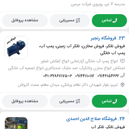
مدرسه 7 تیر، روبروی شرکت مرسی
تماس
مسیریابی
مشاهده پروفایل
23.
فروشگاه رنجبر
فروش تانکر، فروش مخازن، تانکر آب زمینی، پمپ آب،
پمپ آب خانگی
انواع پمپ آب خانگی آپارتمانی انواع کفکش شناور
لجنکش انواع مخزن وتانکرآب ضد جلبک ضدباکتری انواع تصفیه آب خانگی
041-32867175~6
09144110112
09146154662
تبریز، بلوار شهیدان ذاکر نظام پزشکی، میدان معلم، سمت کارواش
تماس
مسیریابی
مشاهده پروفایل
24.
فروشگاه صلاح الدین احمدی
فروش تانکر، تانکر آب