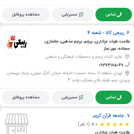
تماس
مسیریابی
مشاهده پروفایل
6.
ربیعی کالا - شعبه 4
علامت هیات عزاداری، پرچم، پرچم مذهبی، جانمازی،
سجاده، مهر نماز
تولید کننده پرچم و محصولات فرهنگی و مذهبی
09373185047
تهران، منطقه 11، محله حشمت الدوله، خیابان کارگر جنوبی، پاساژ مهستان،
ورودی دوم، طبقه بالای همکف، واحد 4
تماس
مسیریابی
مشاهده پروفایل
7.
جامعه قرآن کریم
5.0
(1 نظر)
علامت هیات عزاداری