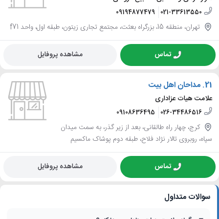
09194877479
021-33613550
تهران، منطقه 15، بزرگراه بعثت، مجتمع تجاری زیتون، طبقه اول، واحد f71
تماس
مشاهده پروفایل
21.
مداحان اهل بیت
علامت هیات عزاداری
09108636495
026-34486516
کرج، چهار راه طالقانی، بعد از زیر گذر، به سمت میدان
سپاه، روبروی تالار نژاد فلاح، طبقه دوم پوشاک ماکسیم
تماس
مشاهده پروفایل
سوالات متداول