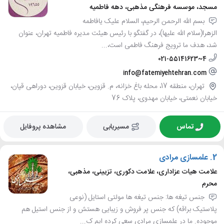
مسجد، موسسه فرهنگی مذهبی، دهه فاطمیه
بسم الله الرحمن الرحیم، السلام علیک یافاطمه
الزهرا(سلام الله علیها)، در گفتگو با رئیس هیئت مدیره فاطمیه تهران، عنوان
شد، هدف ما ترویج فرهنگ فاطمی است،...
021-55141623~4
info@fatemiyehtehran.com
تهران، منطقه 17، محله باغ خزانه، م. قزوین، خیابان قزوین، دوراهی قپان،
خیابان نعمتی، خیابان مهدوی، پلاک 76
تماس
مسیریابی
مشاهده پروفایل
2.
علمسازی مرادی
علامت هیات عزاداری، علامت دکوری، تزیینی، مذهبی،
محرم
جنس تیغه ها: جنس تیغه ها مولتی استایل (نوعی
پلاستیک براقه) که جنس پر فروش و زیبایی هستش و از جنس استیل هم
موجوده. ما در علمسازی مرادی سعی کرده ایم ک...