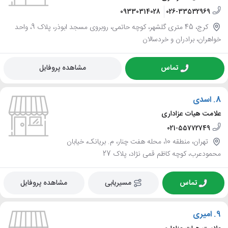
09330314028
026-33532969
کرج، 45 متری گلشهر، کوچه حاتمی، روبروی مسجد ابوذر، پلاک 9، واحد
خواهران، برادران و خردسالان
تماس
مشاهده پروفایل
8.
اسدی
علامت هیات عزاداری
021-55772749
تهران، منطقه 10، محله هفت چنار، م. بریانک، خیابان
محمودعرب، کوچه کاظم قمی نژاد، پلاک 27
تماس
مسیریابی
مشاهده پروفایل
9.
امیری