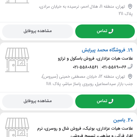
تهران، منطقه 11، هلال احمر، نرسیده به خیابان مرادی،
پلاک 211
تماس
مشاهده پروفایل
19.
فروشگاه محمد پیرایش
علامت هیات عزاداری، فروش باسکول و ترازو
021-55808561
021-55890066
تهران، منطقه 12، خیابان مصطفی خمینی (سیروس)،
جنب بازار سیداسماعیل، روبروی پاساژ مباشر، پلاک 118
تماس
مشاهده پروفایل
20.
یاسین
علامت هیات عزاداری، بوتیک، فروش شال و روسری، نرم
افزار قرآنی و مذهبی، تسبیح فروشی