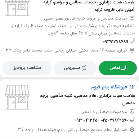
علامت هیات عزاداری، خدمات مجالس و مراسم، کرایه
آمپلی فایر، ظروف کرایه
خدمات مجالس و ظروف کرایه شادپور عضو رسمی
اتحادیه ظروف کرایه و پیشکسوت در این صنف نماینده صنف ظروف کرایه و
خدمات مجالس تهران بیش از 65 سال سابقه 4شع...
09391778489
تهران، منطقه 16، محله تختی، خیابان رجایی، جنب مسجد مادر، پلاک 37
تماس
مسیریابی
مشاهده پروفایل
12.
فروشگاه پیام قیوم
علامت هیات عزاداری، علام مذهبی، کتیبه مذهبی، پرچم
مذهبی
محصولات فرهنگی و مذهبی
09121041345
025-37842590
قم، بلوار معلم، مجتمع فرهنگی ناشران قم، طبقه همکف، واحد 37