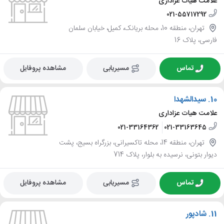
علامت هیات عزاداری
021-55717292
تهران، منطقه 10، محله بریانک، کمیل، خیابان سلمان
فارسی، پلاک 16
تماس
مسیریابی
مشاهده پروفایل
10.
سیدالشهدا
علامت هیات عزاداری
021-33164362
021-33163645
تهران، منطقه 14، محله تاکسیرانی، بزرگراه بسیج، پشت
دیوار بتونی، نرسیده به بلوار، پلاک 714
تماس
مسیریابی
مشاهده پروفایل
11.
شادپور