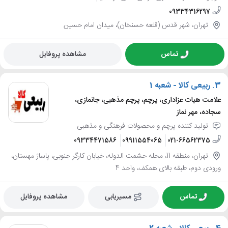
09334316297
تهران، شهر قدس (قلعه حسنخان)، میدان امام حسین
تماس
مشاهده پروفایل
3.
ربیعی کالا - شعبه 1
علامت هیات عزاداری، پرچم، پرچم مذهبی، جانمازی،
سجاده، مهر نماز
تولید کننده پرچم و محصولات فرهنگی و مذهبی
09334471586
09911554065
021-66562375
تهران، منطقه 11، محله حشمت الدوله، خیابان کارگر جنوبی، پاساژ مهستان،
ورودی دوم، طبقه بالای همکف، واحد 4
تماس
مسیریابی
مشاهده پروفایل