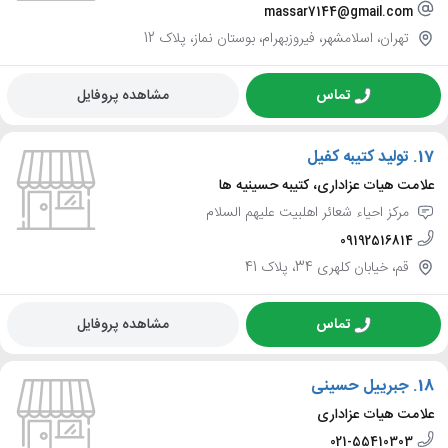
massar7144@gmail.com
تهران، اسلامشهر، فیروزبهرام، بوستان نماز، پلاک 12
تماس
مشاهده پروفایل
17.
تولید کتیبه کفیل
علامت هیات عزاداری، کتیبه حسینیه ها
مرکز احیاء شعائر اهلبیت علیهم السلام
09192516814
قم، خیابان کلهری 34، پلاک 41
تماس
مشاهده پروفایل
18.
جبرییل حسینی
علامت هیات عزاداری
021-55410303