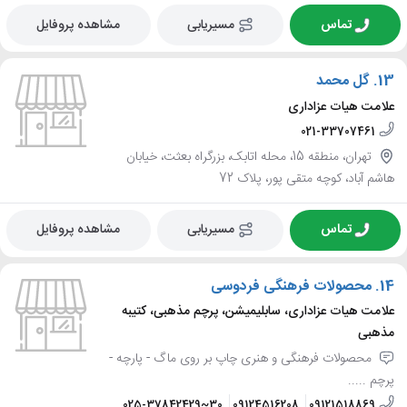
تماس
مسیریابی
مشاهده پروفایل
13.
گل محمد
علامت هیات عزاداری
021-33707461
تهران، منطقه 15، محله اتابک، بزرگراه بعثت، خیابان
هاشم آباد، کوچه متقی پور، پلاک 72
تماس
مسیریابی
مشاهده پروفایل
14.
محصولات فرهنگی فردوسی
علامت هیات عزاداری، سابلیمیشن، پرچم مذهبی، کتیبه
مذهبی
محصولات فرهنگی و هنری چاپ بر روی ماگ - پارچه -
پرچم .....
025-37842429~30
09124516208
09121518869