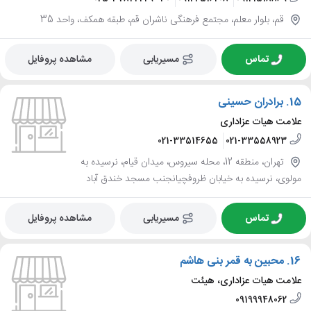
قم، بلوار معلم، مجتمع فرهنگی ناشران قم، طبقه همکف، واحد 35
تماس
مسیریابی
مشاهده پروفایل
15.
برادران حسینی
علامت هیات عزاداری
021-33514655
021-33558923
تهران، منطقه 12، محله سیروس، میدان قیام، نرسیده به
مولوی، نرسیده به خیابان ظروفچیانجنب مسجد خندق آباد
تماس
مسیریابی
مشاهده پروفایل
16.
محبین به قمر بنی هاشم
علامت هیات عزاداری، هیئت
09199948062