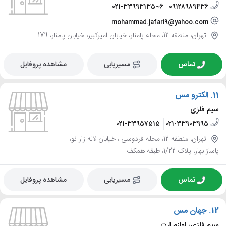
021-33993135~6
09128989436
mohammad.jafari9@yahoo.com
تهران، منطقه 12، محله پامنار، خیابان امیرکبیر، خیابان پامنار، 179
تماس
مسیریابی
مشاهده پروفایل
11.
الکترو مس
سیم فلزی
021-33957515
021-33903995
تهران، منطقه 12، محله فردوسی ، خیابان لاله زار نو،
پاساژ بهار، پلاک 1/22، طبقه همکف
تماس
مسیریابی
مشاهده پروفایل
12.
جهان مس
سیم فلزی، لوازم ارت