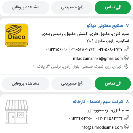
تماس
مسیریابی
مشاهده پروفایل
7.
صنایع مفتولی دیاکو
سیم فلزی، مفتول فلزی، کشش مفتول، رابیتس بندی،
اسکوپ، راویز، مفتول 1 20
09123156090
021-56804766
021-56804727
miladzamani101@gmail.com
تهران، ری، شهرک صنعتی، بلوار آزادی، نرگس 3، پلاک 4
تماس
مسیریابی
مشاهده پروفایل
8.
شرکت سیم رادسما - کارخانه
سیم فلزی، ترانسفورماتور
09123453250
023-34583232
info@simrodsama.com