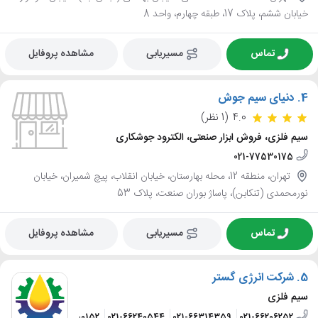
خیابان ششم، پلاک 17، طبقه چهارم، واحد 8
تماس
مسیریابی
مشاهده پروفایل
4.
دنیای سیم جوش
4.0
(1 نظر)
سیم فلزی، فروش ابزار صنعتی، الکترود جوشکاری
021-77530175
تهران، منطقه 12، محله بهارستان، خیابان انقلاب، پیچ شمیران، خیابان
نورمحمدی (تنکابن)، پاساژ بوران صنعت، پلاک 53
تماس
مسیریابی
مشاهده پروفایل
5.
شرکت انرژی گستر
سیم فلزی
09121500152
021-66240544
021-66314359
021-66206252