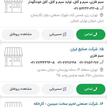
سیم فلزی، سیم و کابل، تولید سیم و کابل، کابل خودنگهدار
021-56233033~5
تهران، ری، شمس آباد، شهرک صنعتی، بلوار نگارستان،
نبش خیابان بهاران شمالی
تماس
مسیریابی
مشاهده پروفایل
15.
شرکت صنایع ایران
سیم فلزی
021-77624394~5
021-77618998
021-77530917
تهران، منطقه 12، محله بهارستان، خیابان سعدی،
ساختمان 250، طبقه هشتم، واحد 95
تماس
مسیریابی
مشاهده پروفایل
16.
شرکت صنعتی لحیم سخت سیمبن - کارخانه