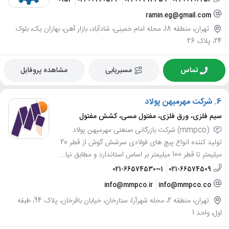
ramin.eg@gmail.com
تهران، منطقه 18، محله امام خمینی، شادآباد، بازار آهن، بهاران یک، بلوک
24، پلاک 26
تماس
مسیریابی
مشاهده پروفایل
6.
شرکت مهرمیهن پولاد
سیم فلزی، ورق فلزی، مفتول مسی، کشش مفتول
(mmpco) شرکت بازرگانی صنعتی مهرمیهن پولاد
تولید کننده انواع پیچ های فولادی سرشش گوش از قطر 20
میلیمتر تا قطر 100 میلیمتر بر اساس استاندارد و مطابق نیا...
021-66574530~1
021-66574509
info@mmpco.ir
info@mmpco.co
تهران، منطقه 2، محله شهرآرا، ستارخان، خیابان باقرخان، پلاک 94، طبقه
اول، واحد 1