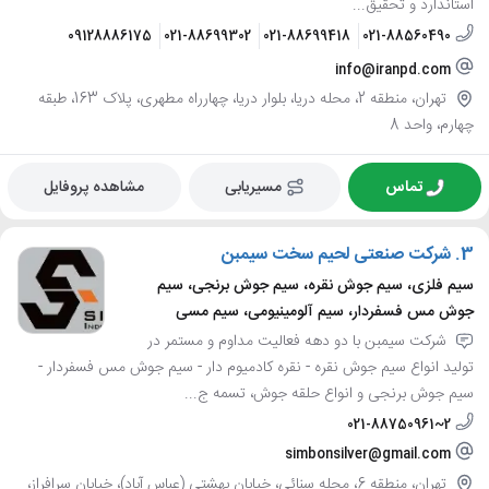
استاندارد و تحقیق...
09128886175
021-88699302
021-88699418
021-88560490
info@iranpd.com
تهران، منطقه 2، محله دریا، بلوار دریا، چهارراه مطهری، پلاک 163، طبقه
چهارم، واحد 8
تماس
مسیریابی
مشاهده پروفایل
3.
شرکت صنعتی لحیم سخت سیمبن
سیم فلزی، سیم جوش نقره، سیم جوش برنجی، سیم
جوش مس فسفردار، سیم آلومینیومی، سیم مسی
شرکت سیمبن با دو دهه فعالیت مداوم و مستمر در
تولید انواع سیم جوش نقره - نقره کادمیوم دار - سیم جوش مس فسفردار -
سیم جوش برنجی و انواع حلقه جوش، تسمه ج...
021-88750961~2
simbonsilver@gmail.com
تهران، منطقه 6، محله سنائی، خیابان بهشتی (عباس آباد)، خیابان سرافراز،