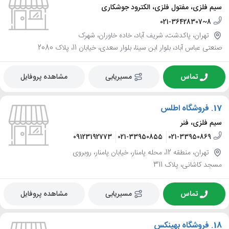
سیم فلزی، مفتول فلزی، الکترود جوشکاری
021-36428307~8
تهران، پاکدشت، شریف آباد، خاده خاوران، شهرک
صنعتی عباس آباد، بلوار ابن سینا، بلوار سعدی، خیابان 11، پلاک 2080
تماس
مسیریابی
مشاهده پروفایل
17.
فروشگاه اطلس
سیم فلزی، فنر
09123192773
021-33950855
021-33950869
تهران، منطقه 12، محله پامنار، خیابان پامنار، روبروی
مسجد کاشانی، پلاک 311
تماس
مسیریابی
مشاهده پروفایل
18.
فروشگاه بهینکس