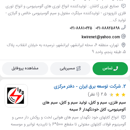
صنایع توری کاشان : تولیدکننده انواع توری های آلومینیومی و انواع توری
فلزی تاروپودی - تولیدکننده میلگرد، مفتول و سیم آلومینیومی خالص و آلیاژی -
تولید ک...
021-88810225
021-88825898
kwirenet@yahoo.com
تهران، منطقه 6، محله ایرانشهر، ایرانشهر، نرسیده به خیابان انقلاب، پلاک
5، طبقه پنجم، واحد 9
تماس
مسیریابی
مشاهده پروفایل
2.
شرکت توسعه برق ایران - دفتر مرکزی
2.5
(1 نظر)
سیم فلزی، سیم و کابل، تولید سیم و کابل، سیم های
آلومینیومی، کابل خودنگهدار 6 سیمه
انواع کابلهای خود نگهدار، سیم های هوایی لخت و روکش دار مسی و
آلومینیوم فولاد، کابلهای مفتولی تا مقطع 500*6 با تاییدیه توانیر و موسسه