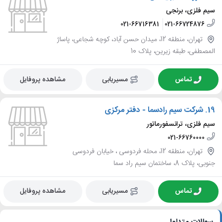
سیم فلزی، برنجی
021-66716381
021-66724876
تهران، منطقه 12، میدان حسن آباد، کوچه شجاعی، پاساژ
المصطفی، طبقه زیرین، پلاک 10
تماس
مسیریابی
مشاهده پروفایل
19.
شرکت سیم رادسما - دفتر مرکزی
سیم فلزی، ترانسفورماتور
021-66760000
تهران، منطقه 12، محله فردوسی ، خیابان فردوسی
جنوبی، پلاک 8، ساختمان سیم راد سما
تماس
مسیریابی
مشاهده پروفایل