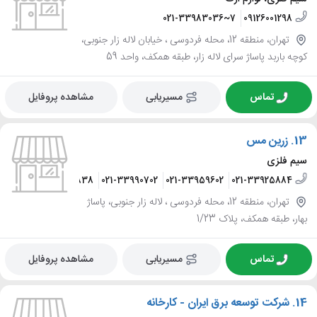
021-33983036~7
09126001298
تهران، منطقه 12، محله فردوسی ، خیابان لاله زار جنوبی،
کوچه باربد پاساژ سرای لاله زار، طبقه همکف، واحد 59
تماس
مسیریابی
مشاهده پروفایل
13.
زرین مس
سیم فلزی
39726
021-33952838
021-33990702
021-33959602
021-33925884
تهران، منطقه 12، محله فردوسی ، لاله زار جنوبی، پاساژ
بهار، طبقه همکف، پلاک 1/23
تماس
مسیریابی
مشاهده پروفایل
14.
شرکت توسعه برق ایران - کارخانه