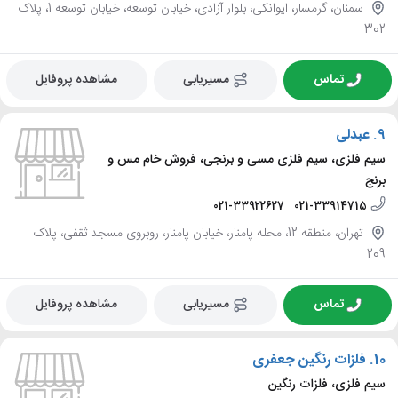
سمنان، گرمسار، ایوانکی، بلوار آزادی، خیابان توسعه، خیابان توسعه 1، پلاک
302
تماس
مسیریابی
مشاهده پروفایل
9.
عبدلی
سیم فلزی، سیم فلزی مسی و برنجی، فروش خام مس و
برنج
021-33922627
021-33914715
تهران، منطقه 12، محله پامنار، خیابان پامنار، روبروی مسجد ثقفی، پلاک
209
تماس
مسیریابی
مشاهده پروفایل
10.
فلزات رنگین جعفری
سیم فلزی، فلزات رنگین