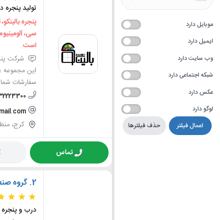
تولید پنجره د
پنجره بالینکو،
موبایل دارد
سی، آلومینیوم
ایمیل دارد
است
شرکت پنجره
وب سایت دارد
این مجموعه ع
شبکه اجتماعی دارد
سفارشات شما بین 2 
عکس دارد
32223300
لوگو دارد
gmail.com
کرج، منطقه 11، کلاک نو، ایستگاه شهرداری
اعمال فیلتر
حذف فیلترها
تماس
2.
گروه صن
درب و پنجره 