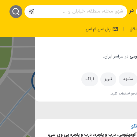
در
اغل
پنل اس ام اس
|
در سراسر ایران.
مشهد
تبریز
اراک
جو استفاده کنید.
نکو
آلومینیومی، درب و پنجره، درب و پنجره پی وی سی،