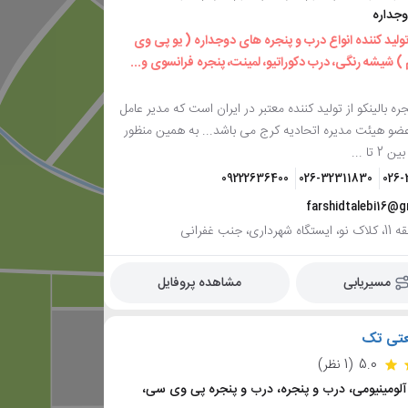
وجداره
 تولید کننده انواع درب و پنجره های دوجداره ( یو پی وی
 ) شیشه رنگی، درب دکوراتیو، لمینت، پنجره فرانسوی و...
 بالینکو از تولید کننده معتبر در ایران است که مدیر عامل
ضو هیئت مدیره اتحادیه کرج می باشد... به همین منظور
تا ...
09222636400
026-32311830
026-
farshidtalebi16@
، جنب غفرانی
مسیریابی
مشاهده پروفایل
عتی تک
5.0
(1 نظر)
آلومینیومی، درب و پنجره، درب و پنجره پی وی سی،