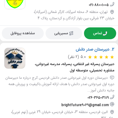
021-88001005
تهران، منطقه 6، محله امیرآباد، کارگر شمالی (امیرآباد)،
خیابان 23 شرقی، بین بلوار آزادگان و کردستان، پلاک 4
تماس
مسیریابی
مشاهده پروفایل
2.
دبیرستان صدر دانش
5.0
(2 نظر)
دبیرستان پسرانه غیر انتفاعی، پسرانه، مدرسه غیردولتی،
مشاوره تحصیلی، متوسطه اول
دبیرستان دوره اول غیردولتی صدر دانش فردیس کرج درباره ما دبیرستان
دوره اول غیردولتی صدر دانش با هدف ارائه آموزش باکیفیت و پرورش همه
جانبه دانش آموز...
026-36503119
brightfuture9069@gmail.com
البرز، فردیس، منطقه 3، خیابان فردیس، خیابان 29 غربی (نهم غربی)،