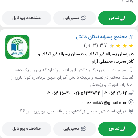
پلاک 37
تماس
مسیریابی
مشاهده پروفایل
3.
مجتمع پسرانه نیکان دانش
3.7
(3 نظر)
دبیرستان پسرانه غیر انتفاعی، دبستان پسرانه غیر انتفاعی،
کادر مجرب، محیطی آرام
مجموعه مدارس نیکان دانش این افتخار را دارد که پس از یک دهه
فعالیت مستمر در تعلیم و تربیت دانش آموزان میهن عزیزمان، کوله باری از
افتخارات آموزشی، پژوهش...
021-56115030
021-56133844
021-56129064
alirezanik87@gmail.com
تهران، اسلامشهر، خیابان زرافشان، بلوار فلسطین، روبروی البرز 46
تماس
مسیریابی
مشاهده پروفایل