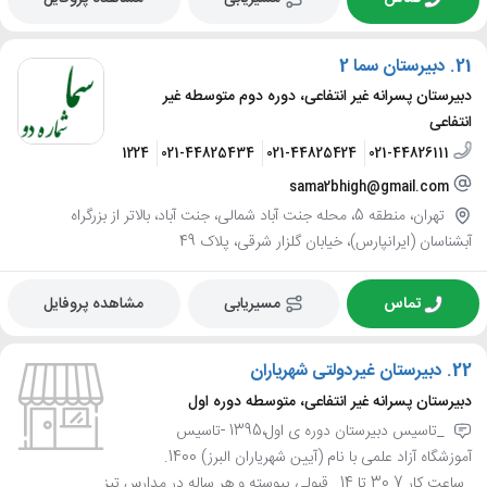
21.
دبیرستان سما 2
دبیرستان پسرانه غیر انتفاعی، دوره دوم متوسطه غیر
انتفاعی
021-22211224
021-44825434
021-44825424
021-44826111
sama2bhigh@gmail.com
تهران، منطقه 5، محله جنت آباد شمالی، جنت آباد، بالاتر از بزرگراه
آبشناسان (ایرانپارس)، خیابان گلزار شرقی، پلاک 49
تماس
مسیریابی
مشاهده پروفایل
22.
دبیرستان غیردولتی شهریاران
دبیرستان پسرانه غیر انتفاعی، متوسطه دوره اول
_تاسیس دبیرستان دوره ی اول،1395 -تاسیس
آموزشگاه آزاد علمی با نام (آیین شهریاران البرز) 1400.
_ساعت کار 7 30 تا 14 _قبولی پیوسته و هر ساله در مدارس تیز...