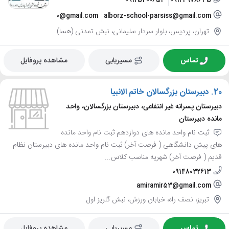
09125400654
09124978635
amidrezahasani1370@gmail.com
alborz-school-parsiss@gmail.com
تهران، پردیس، بلوار سردار سلیمانی، نبش تمدنی (هسا)
تماس
مسیریابی
مشاهده پروفایل
20.
دبیرستان بزرگسالان خاتم الانبیا
دبیرستان پسرانه غیر انتفاعی، دبیرستان بزرگسالان، واحد
مانده دبیرستان
ثبت نام واحد مانده های دوازدهم ثبت نام واحد مانده
های پیش دانشگاهی ( فرصت آخر) ثبت نام واحد مانده های دبیرستان نظام
قدیم ( فرصت آخر) شهریه مناسب کلاس...
09148032613
amiramir53@gmail.com
تبریز، نصف راه، خیابان ورزش، نبش گلریز اول
تماس
مسیریابی
مشاهده پروفایل