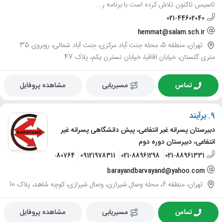
تاسیس تاکنون تلاش کرده است با برنامه ر...
021-44602040
hemmat@salam.sch.ir
تهران، منطقه 5، محله جنت آباد مرکزی، جنت آباد شمالی، روبروی 35
متری گلستان، خیابان اقاقیا، خیابان نسترن یکم، پلاک 47
تماس
مسیریابی
مشاهده پروفایل
9.
برآیند
دبیرستان پسرانه غیر انتفاعی، پیش دانشگاهی پسرانه غیر
انتفاعی، دبیرستان دوره دوم
09123080764
09121978311
021-88961298
021-88961331
barayandbarvayand@yahoo.com
تهران، منطقه 6، محله وصال شیرازی، وصال شیرازی، کوچه شاهد، پلاک 10
تماس
مسیریابی
مشاهده پروفایل