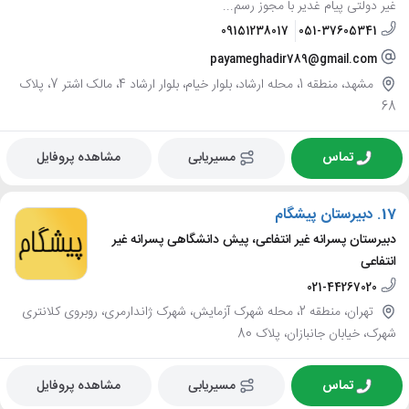
غیر دولتی پیام غدیر با مجوز رسم...
09151238017
051-37605341
payameghadir789@gmail.com
مشهد، منطقه 1، محله ارشاد، بلوار خیام، بلوار ارشاد 4، مالک اشتر 7، پلاک
68
تماس
مسیریابی
مشاهده پروفایل
17.
دبیرستان پیشگام
دبیرستان پسرانه غیر انتفاعی، پیش دانشگاهی پسرانه غیر
انتفاعی
021-44267020
تهران، منطقه 2، محله شهرک آزمایش، شهرک ژاندارمری، روبروی کلانتری
شهرک، خیابان جانبازان، پلاک 80
تماس
مسیریابی
مشاهده پروفایل