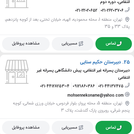
انتفاعی، دوره دوم
021-22020652
021-26203706
تهران، منطقه 1، محله محمودیه، الهیه، خیابان تختی، بعد از کوچه پانزدهم،
پلاک 33 و 35
تماس
مسیریابی
مشاهده پروفایل
25.
دبیرستان حکیم سنایی
دبیرستان پسرانه غیر انتفاعی، پیش دانشگاهی پسرانه غیر
انتفاعی
021-44128253~4
09121860386
021-44137475
mohsennekoname@yahoo.com
تهران، منطقه 5، محله پرواز، بلوار فردوس، خیابان ورزی شمالی، کوچه
پنجم شرقی، روبروی پارک گلدشت، پلاک 3
تماس
مسیریابی
مشاهده پروفایل