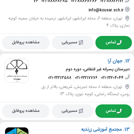
09123113876
021-88848385
021-88848384
021-88826172
info@kousar.sch.ir
تهران، منطقه 6، محله ایرانشهر، ایرانشهر، نرسیده به خیابان سمیه، کوچه
نمازی، پلاک 4
تماس
مسیریابی
مشاهده پروفایل
12.
جهان آرا
دبیرستان پسرانه غیر انتفاعی، دوره دوم
021-22213588
021-22217776
021-22204044
تهران، منطقه 1، محله تجریش، شریعتی، بالاتر از پل
رومی، ایستگاه رضایی، کوچه نبوی، پلاک 13
تماس
مسیریابی
مشاهده پروفایل
13.
مجتمع آموزشی زرندیه