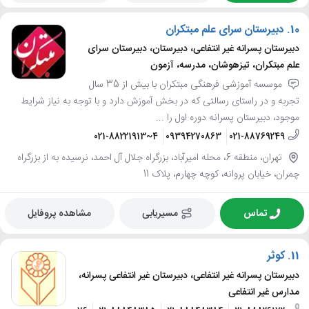
10.
دبیرستان سرای علم مبتکران
دبیرستان پسرانه غیر انتفاعی، دبیرستان، دبیرستان سرای
علم مبتکران، تیزهوشان، مدرسه، آزمون
موسسه آموزشی فرهنگی مبتکران با بیش از 35 سال
تجربه و در راستای رسالتی که در بخش آموزش دارد و با توجه به نیاز شرایط
موجود، دبیرستان پسرانه دوره اول را ...
021-88221913~4
09394270863
021-88769249
تهران، منطقه 6، محله امیرآباد، بزرگراه جلال آل احمد، نرسیده به از بزرگراه
چمران، خیابان پروانه، کوچه چهارم، پلاک 11
تماس
مسیریابی
مشاهده پروفایل
11.
کوثر
دبیرستان پسرانه غیر انتفاعی، دبیرستان غیر انتفاعی پسرانه،
مدارس غیر انتفاعی