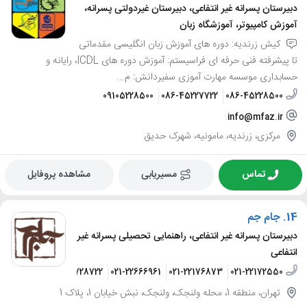
دبیرستان پسرانه غیر انتفاعی، دبیرستان غیردولتی پسرانه،
آموزش کامپیوتر، آموزشگاه زبان
کیش زرندیه: دوره های آموزش زبان انگلیسی مقدماتی
تا پیشرفته فنی حرفه ای فراسیستم: آموزش دوره های ICDL، رایانه و
حسابداری موسسه مهارت آموزی سفیردانش: م...
09105228500
086-45227722
086-45228500
info@mfaz.ir
مرکزی، زرندیه، مامونیه، شهرک حدیق
تماس
مسیریابی
مشاهده پروفایل
14.
جام جم
دبیرستان پسرانه غیر انتفاعی، راهنمایی تحصیلی پسرانه غیر
انتفاعی
09121728722
021-22666961
021-22176873
021-22172550
تهران، منطقه 1، محله ولنجک، ولنجک، نبش خیابان 1، پلاک 1