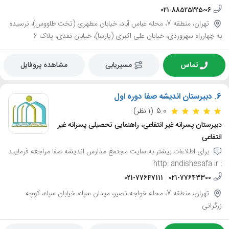
021-88525225~6
تهران، منطقه 7، محله عباس آباد، خیابان مطهری (تخت طاووس)، نرسیده
به چهارراه سهروردی، خیابان علی اکبری (پارسا)، خیابان نقدی، پلاک 6
تماس
مسیریابی
مشاهده پروفایل
6.
دبیرستان اندیشه صفا دوره اول
5.0
(1 نظر)
دبیرستان پسرانه غیر انتفاعی، راهنمایی تحصیلی پسرانه غیر
انتفاعی
برای اطلاعات بیشتر به سایت مجتمع مدارس اندیشه صفا مراجعه فرمایید
: http: andishesafa.ir
021-77647111
021-77643300
تهران، منطقه 7، محله خواجه نصیر، میدان سپاه، خیابان سپاه، کوچه
زرگرانی