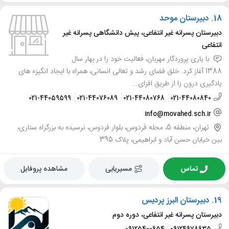
18.
دبیرستان موحد
دبیرستان پسرانه غیر انتفاعی، پیش دانشگاهی پسرانه غیر
انتفاعی
با یاری پروردگار مهربان، فعالیت خود را در بهار سال
1388 آغاز کرد. خلق فضای رشد و تعالی انسانی، همراه با ایجاد انگیزه های
یادگیری درون زا از طریق افزای...
021-44059599
021-44076089
021-44080768
021-44080840
info@movahed.sch.ir
تهران، منطقه 5، محله فردوس، بلوار فردوس، نرسیده به بزرگراه ستاری،
بین خیابان حسن آباد و ابراهیمی، پلاک 395
تماس
مسیریابی
مشاهده پروفایل
19.
دبیرستان البرز پردیس
دبیرستان پسرانه غیر انتفاعی، دوره دوم