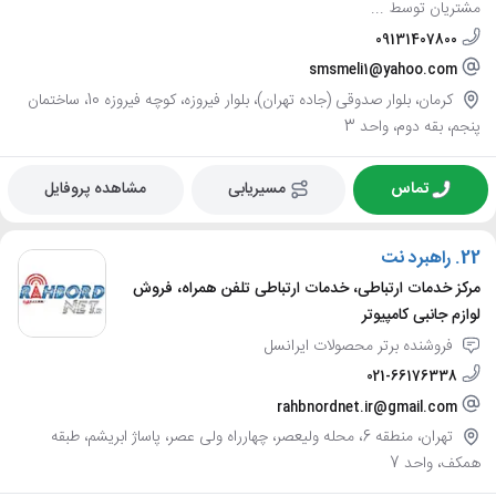
مشتریان توسط ...
09131407800
smsmeli1@yahoo.com
کرمان، بلوار صدوقی (جاده تهران)، بلوار فیروزه، کوچه فیروزه 10، ساختمان
پنجم، بقه دوم، واحد 3
تماس
مسیریابی
مشاهده پروفایل
22.
راهبرد نت
مرکز خدمات ارتباطی، خدمات ارتباطی تلفن همراه، فروش
لوازم جانبی کامپیوتر
فروشنده برتر محصولات ایرانسل
021-66176338
rahbnordnet.ir@gmail.com
تهران، منطقه 6، محله ولیعصر، چهارراه ولی عصر، پاساژ ابریشم، طبقه
همکف، واحد 7