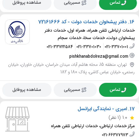
تماس
مسیریابی
مشاهده پروفایل
16.
دفتر پیشخوان خدمات دولت - کد 72161666
خدمات ارتباطی تلفن همراه، همراه اول، خدمات دفتر
پیشخوان دولت، خدمات سخا، خدمات سجام
021-33722584
021-33701030
021-33701001
pishkhanabdolreza@gmail.com
تهران، منطقه 15، محله هاشم آباد، میدان خراسان، خیابان خاوران، خیابان
رستمی، خیابان عباس کاشی، پلاک 180 و 182
تماس
مسیریابی
مشاهده پروفایل
17.
امیری - نمایندگی ایرانسل
1.0
(1 نظر)
مرکز خدمات ارتباطی، خدمات ارتباطی تلفن همراه
021-66377973