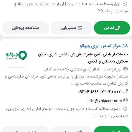
تهران، منطقه 10، محله هاشمی، خیابان آزادی، خیابان جیحون، تقاطع
مرتضوی، پلاک 45
تماس
مسیریابی
مشاهده پروفایل
18.
مرکز تماس ابری ویپانو
خدمات ارتباطی تلفن همراه، فروش ماشین اداری، تلفن
سانترال دیجیتال و فکس
ویپانو: صف انتظار (هیچ مشتری پشت خط قطع
نمیشه) دایورت هوشمند به موبایل و اپراتورها منشی گویا حرفه ای نظرسنجی و
گزارش تماس ها مناسب کسب وکا...
09120411696
021-91010001
info@voipano.com
مشهد، منطقه 2، محله عامل، چهارراه مجد، مجتمع اداری تجاری فروردین،
طبقه منفی 1، واحد 22