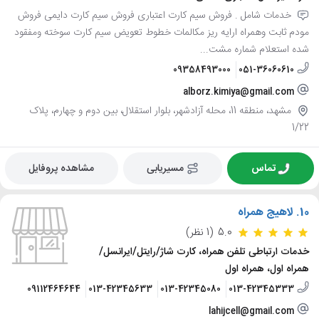
خدمات شامل . فروش سیم کارت اعتباری فروش سیم کارت دایمی فروش
مودم ثابت وهمراه ارایه ریز مکالمات خطوط تعویض سیم کارت سوخته ومفقود
شده استعلام شماره مشت...
09358493000
051-36060610
alborz.kimiya@gmail.com
مشهد، منطقه 11، محله آزادشهر، بلوار استقلال، بین دوم و چهارم، پلاک
1/22
تماس
مسیریابی
مشاهده پروفایل
10.
لاهیج همراه
5.0
(1 نظر)
خدمات ارتباطی تلفن همراه، کارت شاژ/رایتل/ایرانسل/
همراه اول، همراه اول
09112464644
013-42345633
013-42345080
013-42345333
lahijcell@gmail.com