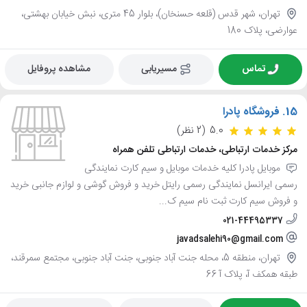
تهران، شهر قدس (قلعه حسنخان)، بلوار 45 متری، نبش خیابان بهشتی،
عوارضی، پلاک 180
تماس
مسیریابی
مشاهده پروفایل
15.
فروشگاه پادرا
5.0
(2 نظر)
مرکز خدمات ارتباطی، خدمات ارتباطی تلفن همراه
موبایل پادرا کلیه خدمات موبایل و سیم کارت نمایندگی
رسمی ایرانسل نمایندگی رسمی رایتل خرید و فروش گوشی و لوازم جانبی خرید
و فروش سیم کارت ثبت نام سیم ک...
021-44495337
javadsalehi90@gmail.com
تهران، منطقه 5، محله جنت آباد جنوبی، جنت آباد جنوبی، مجتمع سمرقند،
طبقه همکف آ، پلاک آ 66