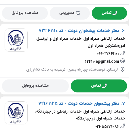
تماس
مسیریابی
مشاهده پروفایل
6.
دفتر خدمات پیشخوان دولت - کد 72341110
خدمات ارتباطی همراه اول، خدمات همراه اول و ایرانسل،
امورمشترکین همراه اول
066-32641101
6241101@gmail.com
لرستان، کوهدشت، چهارراه بسیج، نرسیده به بانک کشاورزی
تماس
مشاهده پروفایل
7.
دفتر پیشخوان خدمات دولت - کد 72161125
خدمات ارتباطی همراه اول، خدمات ارتباطی در چهاردانگه،
خدمات همراه اول در چهاردانگه
021-55276086