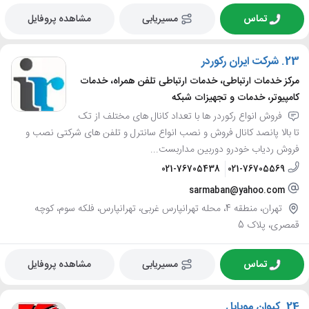
تماس
مسیریابی
مشاهده پروفایل
23.
شرکت ایران رکوردر
مرکز خدمات ارتباطی، خدمات ارتباطی تلفن همراه، خدمات
کامپیوتر، خدمات و تجهیزات شبکه
فروش انواع رکوردر ها با تعداد کانال های مختلف از تک
تا بالا پانصد کانال فروش و نصب انواع سانترل و تلفن های شرکتی نصب و
فروش ردیاب خودرو دوربین مداربست...
021-76705438
021-76705569
sarmaban@yahoo.com
تهران، منطقه 4، محله تهرانپارس غربی، تهرانپارس، فلکه سوم، کوچه
قمصری، پلاک 5
تماس
مسیریابی
مشاهده پروفایل
24.
کیوان موبایل