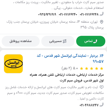
صدور سیم کارت خراب یا مفقودی ، تغییر مالکیت ، پرینت ریز مکالمات ،
استعلام شماره ، خدمات حقوقی ، پیگی...
09359291919
021-77166240
021-77166248
تهران، منطقه 14، محله پرستار، خیابان پیروزی، خیابان پرستار، جنب پارک
پرستار، پلاک 395
تماس
مسیریابی
مشاهده پروفایل
14.
بردیار - نمایندگی ایرانسل شهر قدس - کد
99057
5.0
(2 نظر)
مرکز خدمات ارتباطی، خدمات ارتباطی تلفن همراه، همراه
اول شهر قدس، فروش سیم کارت
ثبت نام و تغییر مالکیت سیم کارت های ایرانسل و ارائه خدمات شامل ریز
مکالمات، تعویض سیم کارت، صدور سیم کارت جدید، سیم کارت 0900 و سیم
کارت دائمی و اعتبا...
021-46881247