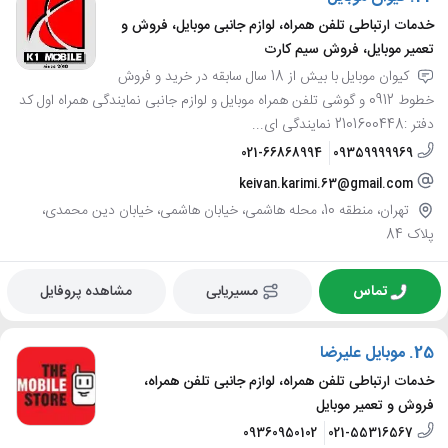
خدمات ارتباطی تلفن همراه، لوازم جانبی موبایل، فروش و
تعمیر موبایل، فروش سیم کارت
کیوان موبایل با بیش از 18 سال سابقه در خرید و فروش
خطوط 0912 و گوشی تلفن همراه موبایل و لوازم جانبی نمایندگی همراه اول کد
دفتر :2101600448 نمایندگی ای...
021-66868994
09359999969
keivan.karimi.63@gmail.com
تهران، منطقه 10، محله هاشمی، خیابان هاشمی، خیابان دین محمدی،
پلاک 84
تماس
مسیریابی
مشاهده پروفایل
25.
موبایل علیرضا
خدمات ارتباطی تلفن همراه، لوازم جانبی تلفن همراه،
فروش و تعمیر موبایل
09360950102
021-55316567