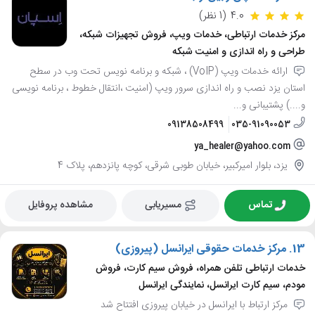
4.0
(1 نظر)
مرکز خدمات ارتباطی، خدمات ویپ، فروش تجهیزات شبکه،
طراحی و راه اندازی و امنیت شبکه
ارائه خدمات ویپ (VoIP) ، شبکه و برنامه نویس تحت وب در سطح
استان یزد نصب و راه اندازی سرور ویپ (امنیت ،انتقال خطوط ، برنامه نویسی
و....) پشتیبانی و...
09138508499
035-91090053
ya_healer@yahoo.com
یزد، بلوار امیرکبیر، خیابان طوبی شرقی، کوچه پانزدهم، پلاک 4
تماس
مسیریابی
مشاهده پروفایل
13.
مرکز خدمات حقوقی ایرانسل (پیروزی)
خدمات ارتباطی تلفن همراه، فروش سیم کارت، فروش
مودم، سیم کارت ایرانسل، نمایندگی ایرانسل
مرکز ارتباط با ایرانسل در خیابان پیروزی افتتاح شد