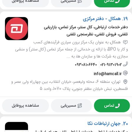
تماس
مسیریابی
مشاهده پروفایل
19.
همکال - دفتر مرکزی
دفتر خدمات ارتباطی، کال سنتر، مرکز تماس، بازاریابی
تلفنی، فروش تلفنی، نظرسنجی تلفنی
همکال، به عنوان یک مرکز برون سپاری فرآیندهای کسب
و کار یا BPO، با ارائه ی خدماتی از جمله مرکز تماس (کال سنتر) و منشی
مجازی به شرکت ها و سازمان ها، به ...
09308106640
021-91301902
info@hamcall.ir
تهران، منطقه 6، محله ولیعصر، خیابان انقلاب، بین چهارراه ولی عصر و
فلسطین، نبش خیابان مظفر جنوبی، پلاک 1070، واحد 5
تماس
مسیریابی
مشاهده پروفایل
20.
جهان ارتباطات نکا