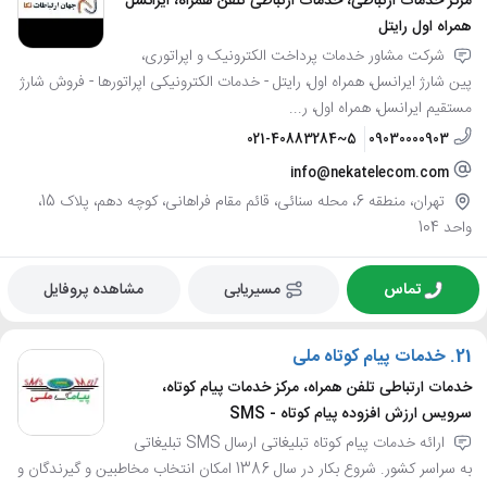
مرکز خدمات ارتباطی، خدمات ارتباطی تلفن همراه، ایرانسل
همراه اول رایتل
شرکت مشاور خدمات پرداخت الکترونیک و اپراتوری،
پین شارژ ایرانسل، همراه اول، رایتل - خدمات الکترونیکی اپراتورها - فروش شارژ
مستقیم ایرانسل، همراه اول، ر...
021-40883284~5
09030000903
info@nekatelecom.com
تهران، منطقه 6، محله سنائی، قائم مقام فراهانی، کوچه دهم، پلاک 15،
واحد 104
تماس
مسیریابی
مشاهده پروفایل
21.
خدمات پیام کوتاه ملی
خدمات ارتباطی تلفن همراه، مرکز خدمات پیام کوتاه،
سرویس ارزش افزوده پیام کوتاه - SMS
ارائه خدمات پیام کوتاه تبلیغاتی ارسال SMS تبلیغاتی
به سراسر کشور. شروع بکار در سال 1386 امکان انتخاب مخاطبین و گیرندگان و