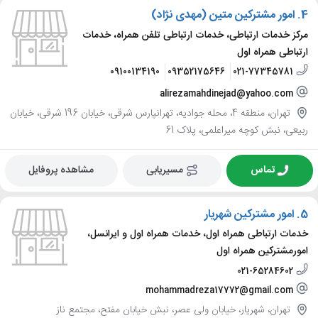
4.
امور مشترکین متین (مهدی نژاد)
مرکز خدمات ارتباطی، خدمات ارتباطی تلفن همراه، خدمات
ارتباطی همراه اول
09100134190
09352175646
021-77345781
alirezamahdinejad@yahoo.com
تهران، منطقه 4، محله جوادیه، تهرانپارس شرقی، خیابان 196 شرقی، خیابان
ربیعی، نبش کوچه میراعلمی، پلاک 61
تماس
مسیریابی
مشاهده پروفایل
5.
امور مشترکین شهریار
خدمات ارتباطی همراه اول، خدمات همراه اول و ایرانسل،
امورمشترکین همراه اول
021-65284602
mohammadreza17772@gmail.com
تهران، شهریار، خیابان ولی عصر، نبش خیابان مفتح، مجتمع ناز