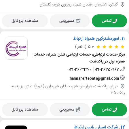
گیلان، لاهیجان، خیابان شهدا، روبروی کوچه گلستان
تماس
مسیریابی
مشاهده پروفایل
11.
امورمشترکین همراه ارتباط
5.0
(1 نظر)
مرکز خدمات ارتباطی، خدمات ارتباطی تلفن همراه، خدمات
همراه اول در پاکدشت
021-36031300
021-36350467
hamrahertebat1@gmail.com
تهران، پاکدشت، بلوار خرمشهر، خیابان شهرداری (الهیه)، نبش رز پنجم،
پلاک 35
تماس
مسیریابی
مشاهده پروفایل
12.
شرکت اسپان رابین ارتباط