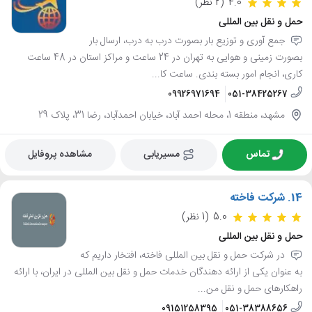
4.0
(2 نظر)
حمل و نقل بین المللی
جمع آوری و توزیع بار بصورت درب به درب، ارسال بار
بصورت زمینی و هوایی به تهران در 24 ساعت و مراکز استان در 48 ساعت
کاری، انجام امور بسته بندی. ساعت کا...
09926971694
051-38425267
مشهد، منطقه 1، محله احمد آباد، خیابان احمدآباد، رضا 31، پلاک 29
تماس
مسیریابی
مشاهده پروفایل
14.
شرکت فاخته
5.0
(1 نظر)
حمل و نقل بین المللی
در شرکت حمل و نقل بین المللی فاخته، افتخار داریم که
به عنوان یکی از ارائه دهندگان خدمات حمل و نقل بین المللی در ایران، با ارائه
راهکارهای حمل و نقل من...
09151258395
051-38388656