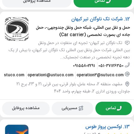
تماس
مشاهده پروفایل
12.
شرکت تک ناوگان تیر کیهان
حمل و نقل بین المللی، شبکه حمل ونقل چندوجهی-، حمل
جاده ای بصورت تخصصی (Car carrier)
تک ناوگان تیر کیهان- تجربه ای متفاوت در حمل ونقل
بین المللی شرکت حمل ونقل بین المللی تک ناوگان تیر کیهان، با بیش از یک
دهه تجربه تخصصی در صنعت لجستیک...
09155802291
051-37126350
2@ustuco.com
operation1@ustuco.com
operation3@sutuco.com
مشهد، منطقه 2، محله عامل، بلوار قرنی، بین قرنی 21 و 23، برج 21
جاودان، ورودی اداری 2، طبقه چهارم، واحد 404
تماس
مسیریابی
مشاهده پروفایل
13.
اوکسین پرواز طوس