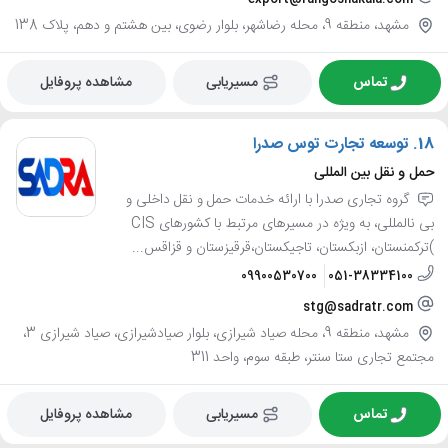
مشهد، منطقه 9، محله رضاشهر، بلوار رضوی، بین هشتم و دهم، پلاک 138
تماس
مسیریابی
مشاهده پروفایل
18.
توسعه تجارت توس صدرا
حمل و نقل بین المللی
گروه تجاری صدرا با ارائه خدمات حمل و نقل داخلی و
بی نالمللی، به ویژه در مسیرهای مرتبط با کشورهای CIS
)ترکمنستان، ازبکستان، تاجیکستان،قرقیزستان و قزاقس...
09900530700
051-38334100
stg@sadratr.com
مشهد، منطقه 9، محله صیاد شیرازی، بلوار صیادشیرازی، صیاد شیرازی 3،
مجتمع تجاری ستا سنتر، طبقه سوم، واحد 311
تماس
مسیریابی
مشاهده پروفایل