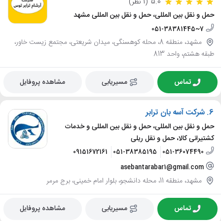
5.0
(1 نظر)
حمل و نقل بین المللی، حمل و نقل بین المللی مشهد
051-38381445~7
مشهد، منطقه 8، محله کوهسنگی، میدان شریعتی، مجتمع زیست خاور،
طبقه هشتم، واحد 813
تماس
مسیریابی
مشاهده پروفایل
6.
شرکت آسه بان ترابر
حمل و نقل بین المللی، حمل و نقل بین المللی و خدمات
کشتیرانی کالا، حمل و نقل ریلی
09151672161
051-38385195
051-36074490
asebantarabar1@gmail.com
مشهد، منطقه 11، محله دانشجو، بلوار امام خمینی، برج مرمر
تماس
مسیریابی
مشاهده پروفایل