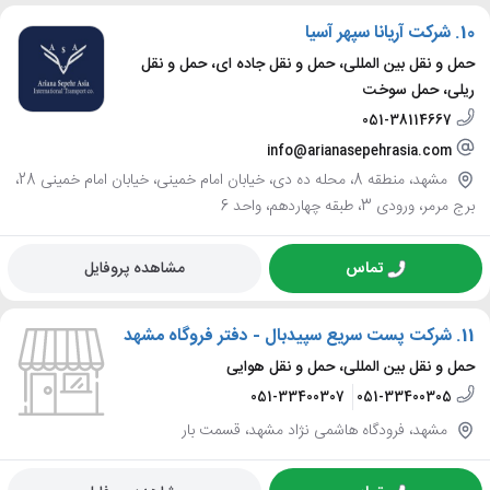
10.
شرکت آریانا سپهر آسیا
حمل و نقل بین المللی، حمل و نقل جاده ای، حمل و نقل
ریلی، حمل سوخت
051-38114667
info@arianasepehrasia.com
مشهد، منطقه 8، محله ده دی، خیابان امام خمینی، خیابان امام خمینی 28،
برج مرمر، ورودی 3، طبقه چهاردهم، واحد 6
تماس
مشاهده پروفایل
11.
شرکت پست سریع سپیدبال - دفتر فروگاه مشهد
حمل و نقل بین المللی، حمل و نقل هوایی
051-33400307
051-33400305
مشهد، فرودگاه هاشمی نژاد مشهد، قسمت بار