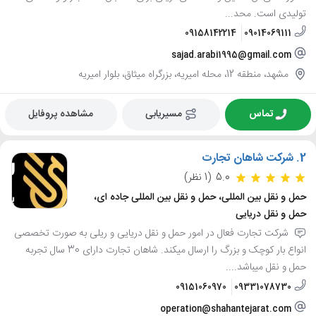
تولیدی است. محد...
09158142214
09014069111
sajad.arabi1995@gmail.com
مشهد، منطقه 12، محله امیریه، بزرگراه میثاق، بلوار امیریه
تماس
مسیریابی
مشاهده پروفایل
2.
شرکت شاهان تجارت
5.0
(1 نظر)
حمل و نقل بین المللی، حمل و نقل بین المللی جاده ای،
حمل و نقل دریایی
شرکت تجارت فعال در امور حمل و نقل دریایی و ریلی به صورت تخصصی
انواع بار کوچک و بزرگ را ارسال میکند. شاهان تجارت دارای 30 سال تجربه
حمل و نقل میباشد....
09151060970
09331078730
operation@shahantejarat.com