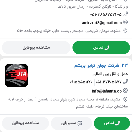
و رانندگا - ناوگان گسترده - ارسال سریع کالاها
051-38587571~5
amirzrb16@gmail.com
مشهد، میدان شریعتی، مجتمع زیست خاور، طبقه پنجم، واحد 510
تماس
مشاهده پروفایل
23.
شرکت جهان ترابر ابریشم
حمل و نقل بین المللی
09155551220
051-37605577
info@jahanta.co
مشهد، منطقه 1، محله سجاد شهر، بلوار سجاد، یاسمن 1، بعد از کوچه لاله،
ساختمان نیک فرجام، طبقه ششم
تماس
مسیریابی
مشاهده پروفایل