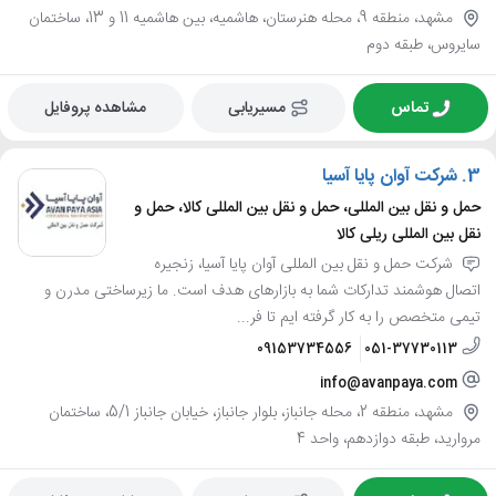
مشهد، منطقه 9، محله هنرستان، هاشمیه، بین هاشمیه 11 و 13، ساختمان
سایروس، طبقه دوم
تماس
مسیریابی
مشاهده پروفایل
3.
شرکت آوان پایا آسیا
حمل و نقل بین المللی، حمل و نقل بین المللی کالا، حمل و
نقل بین المللی ریلی کالا
شرکت حمل و نقل بین المللی آوان پایا آسیا، زنجیره
اتصال هوشمند تدارکات شما به بازارهای هدف است. ما زیرساختی مدرن و
تیمی متخصص را به کار گرفته ایم تا فر...
09153734556
051-37730113
info@avanpaya.com
مشهد، منطقه 2، محله جانباز، بلوار جانباز، خیابان جانباز 5/1، ساختمان
مروارید، طبقه دوازدهم، واحد 4