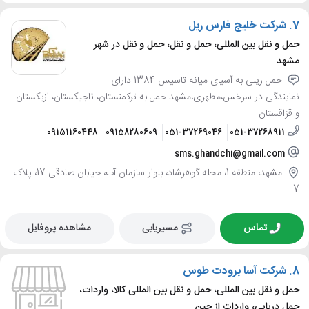
7.
شرکت خلیج فارس ریل
حمل و نقل بین المللی، حمل و نقل، حمل و نقل در شهر
مشهد
حمل ریلی به آسیای میانه تاسیس 1384 دارای
نمایندگی در سرخس،مطهری،مشهد حمل به ترکمنستان، تاجیکستان، ازبکستان
و قزاقستان
09151160448
09158280609
051-37269046
051-37268911
sms.ghandchi@gmail.com
مشهد، منطقه 1، محله گوهرشاد، بلوار سازمان آب، خیابان صادقی 17، پلاک
7
تماس
مسیریابی
مشاهده پروفایل
8.
شرکت آسا برودت طوس
حمل و نقل بین المللی، حمل و نقل بین المللی کالا، واردات،
حمل دریایی، واردات از چین