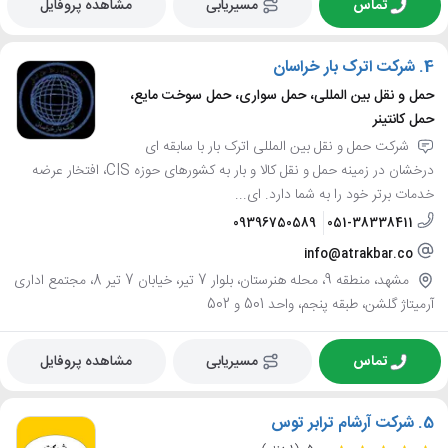
تماس
مسیریابی
مشاهده پروفایل
4.
شرکت اترک بار خراسان
حمل و نقل بین المللی، حمل سواری، حمل سوخت مایع،
حمل کانتینر
شرکت حمل و نقل بین المللی اترک بار با سابقه ای
درخشان در زمینه حمل و نقل کالا و بار به کشورهای حوزه CIS، افتخار عرضه
خدمات برتر خود را به شما دارد. ای...
09396750589
051-38338411
info@atrakbar.co
مشهد، منطقه 9، محله هنرستان، بلوار 7 تیر، خیابان 7 تیر 8، مجتمع اداری
آرمیتاژ گلشن، طبقه پنجم، واحد 501 و 502
تماس
مسیریابی
مشاهده پروفایل
5.
شرکت آرشام ترابر توس