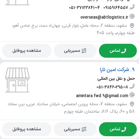
051-37123841~4
09159164557
overseas@abtlogistics.ir
مشهد، منطقه 2، محله عامل، بلوار قرنی، چهارراه مجد، برج ضامن آهو،
طبقه چهارم، واحد 405
تماس
مسیریابی
مشاهده پروفایل
9.
شرکت امین تارا
حمل و نقل بین المللی
051-38460295~8
amintara.fwd.9@gmail.com
مشهد، منطقه 7، محله پروین اعتصامی، خیابان سنادباد غربی، بین سناباد
58 و 60، پلاک 816، ساختمان، طبقه چهارم
تماس
مسیریابی
مشاهده پروفایل