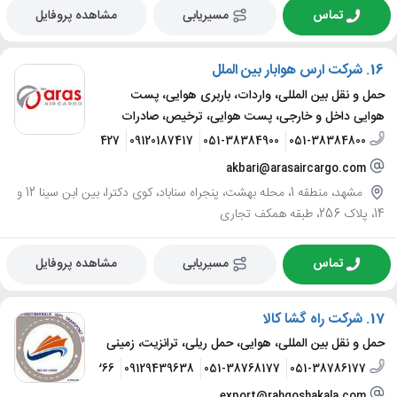
تماس
مسیریابی
مشاهده پروفایل
16.
شرکت ارس هوابار بین الملل
حمل و نقل بین المللی، واردات، باربری هوایی، پست
هوایی داخل و خارجی، پست هوایی، ترخیص، صادرات
09900200427
09120187417
051-38384900
051-38384800
akbari@arasaircargo.com
مشهد، منطقه 1، محله بهشت، پنجراه سناباد، کوی دکترا، بین ابن سینا 12 و
14، پلاک 256، طبقه همکف تجاری
تماس
مسیریابی
مشاهده پروفایل
17.
شرکت راه گشا کالا
حمل و نقل بین المللی، هوایی، حمل ریلی، ترانزیت، زمینی
09156901366
09129439638
051-38768177
051-38786177
export@rahgoshakala.com