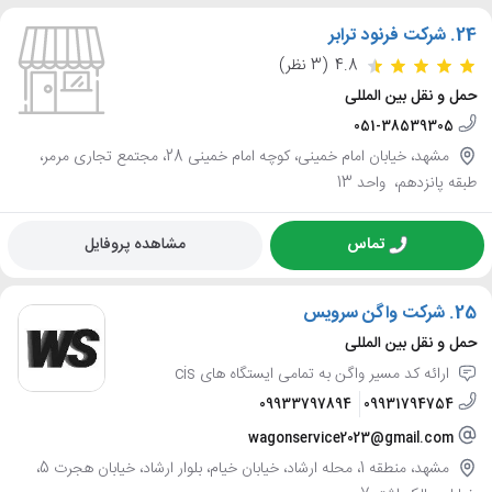
24.
شرکت فرنود ترابر
4.8
(3 نظر)
حمل و نقل بین المللی
051-38539305
مشهد، خیابان امام خمینی، کوچه امام خمینی 28، مجتمع تجاری مرمر،
طبقه پانزدهم، ‌ واحد 13
تماس
مشاهده پروفایل
25.
شرکت واگن سرویس
حمل و نقل بین المللی
ارائه کد مسیر واگن به تمامی ایستگاه های cis
09933797894
09931794754
wagonservice2023@gmail.com
مشهد، منطقه 1، محله ارشاد، خیابان خیام، بلوار ارشاد، خیابان هجرت 5،