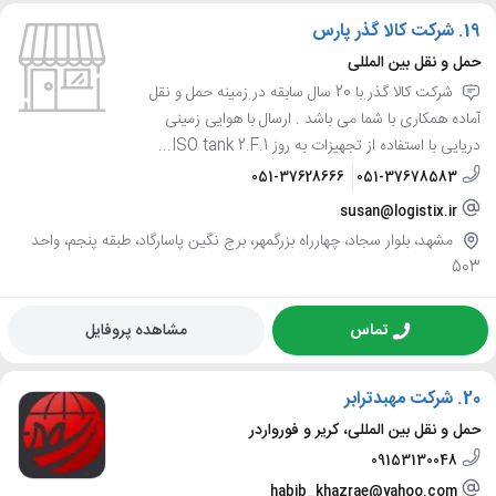
19.
شرکت کالا گذر پارس
حمل و نقل بین المللی
شرکت کالا گذر با 20 سال سابقه در زمینه حمل و نقل
آماده همکاری با شما می باشد . ارسال با هوایی زمینی
دریایی با استفاده از تجهیزات به روز 1.ISO tank 2.F...
051-37628666
051-37678583
susan@logistix.ir
مشهد، بلوار سجاد، چهارراه بزرگمهر، برج نگین پاسارگاد، طبقه پنجم، واحد
503
تماس
مشاهده پروفایل
20.
شرکت مهبدترابر
حمل و نقل بین المللی، کریر و فورواردر
09153130048
habib_khazrae@yahoo.com