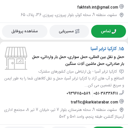
fakhteh.int@gmail.com
مشهد، منطقه 9، محله کوثر، بلوار پیروزی، پیروزی 36، پلاک 65
تماس
مسیریابی
مشاهده پروفایل
15.
کارکیا ترابر آسیا
حمل و نقل بین المللی، حمل سواری، حمل بار وارداتی، حمل
بار صادراتی، حمل ماشین آلات سنگین
کارکیا ترابر آسیا - پل ارتباطی میان کشورهای مشترک
المنافع و آب های آزاد با کارکیا ترابر آسیا، حمل و نقل کالاهای شما را به طور ایمن
و سریع تضمین می کن...
09396750589
051-38338411
traffic@karkiatarabar.com
مشهد، منطقه 9، محله هنرستان، بلوار 7 تیر، خیابان 7 تیر 8، مجتمع اداری
آرمیتاژ گلشن، طبقه پنجم، واحد 501 و 502