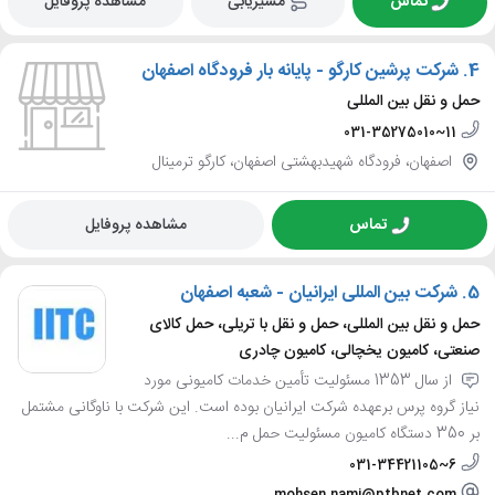
تماس
مسیریابی
مشاهده پروفایل
4.
شرکت پرشین کارگو - پایانه بار فرودگاه اصفهان
حمل و نقل بین المللی
031-35275010~11
اصفهان، فرودگاه شهیدبهشتی اصفهان، کارگو ترمینال
تماس
مشاهده پروفایل
5.
شرکت بین المللی ایرانیان - شعبه اصفهان
حمل و نقل بین المللی، حمل و نقل با تریلی، حمل کالای
صنعتی، کامیون یخچالی، کامیون چادری
از سال 1353 مسئولیت تأمین خدمات کامیونی مورد
نیاز گروه پرس برعهده شرکت ایرانیان بوده است. این شرکت با ناوگانی مشتمل
بر 350 دستگاه کامیون مسئولیت حمل م...
031-34421105~6