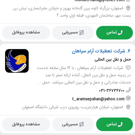
mohsen.nami@ptbnet.com
اصفهان، بزرگراه کاوه، بین گلخانه بهروز و خیابان جابرانصاری، نبش بن
بست مهر، ساختمان المهدی، طبقه اول، واحد 2
تماس
مسیریابی
مشاهده پروفایل
6.
شرکت تعطیلات آرام سپاهان
حمل و نقل بین المللی
شرکت تعطیلات آرام سپاهان ، با 12 سال سابقه خدمت
در زمینه حمل و نقل بین الملل ، آماده ارائه صفر تا صد
خدمات صادراتی و حمل و نقل بین المللی میباشد. حمل ...
031-36736700
t_aramsepahan@yahoo.com
اصفهان، خیابان هزارجریب، روبروی درب شرقی دانشگاه اصفهان
تماس
مسیریابی
مشاهده پروفایل