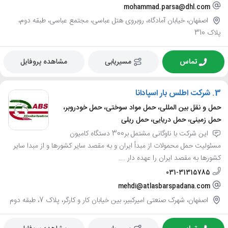
mohammad.parsa@dhl.com
اصفهان، خیابان آمادگاه، روبروی هتل عباسی، مجتمع عباسی، طبقه دوم،
پلاک 310
تماس
مسیریابی
مشاهده پروفایل
3.
شرکت اطلس بار اسپادانا
حمل و نقل بین المللی، حمل مواد سوختی، حمل خودروبر،
حمل زمینی، حمل دریایی، حمل ریلی
این شرکت با ناوگانی مشتمل بر300 دستگاه کامیون
مسئولیت حمل محمولات از مبدأ ایران و به مقصد سایر کشورها و از مبدا سایر
کشورها به مقصد ایران را عهده دار ...
031-31315785
mehdi@atlasbarspadana.com
اصفهان، شهرک صنعتی امیرکبیر، بین خیابان کار و کارگر، پلاک 7، طبقه دوم