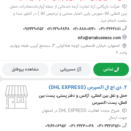
شرکت بازرگانی آرتا تجارت آرمه خدماتی از جمله (واردات،صادرات ،حمل
بین المللی کالا ،سورس یابی ،اعتبار سنجی و ترخیص کالا ) در کشور مبدا و
مقصد انجام مید...
09122290252
021-22906848
021-88808220
031-36661111
info@artabusiness.com
اصفهان، خیابان فلسطین، کوچه هلاکوئی 3، مجتمع آیین، طبقه چهارم،
واحد 6
تماس
مسیریابی
مشاهده پروفایل
2.
دی اچ ال اکسپرس (DHL EXPRESS)
حمل و نقل بین المللی، آژانس و دفتر پستی، پست بین
الملل، پست اکسپرس
شروع مجدد فعالیت DHL EXPRESS در اصفهان
جهت ارسال
09162016952
031-32230038
031-32213520