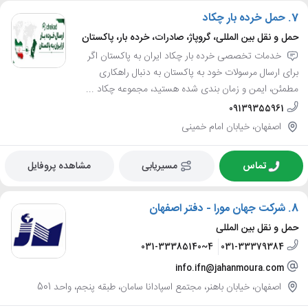
7.
حمل خرده بار چکاد
حمل و نقل بین المللی، گروپاژ، صادرات، خرده بار، پاکستان
خدمات تخصصی خرده بار چکاد ایران به پاکستان اگر
برای ارسال مرسولات خود به پاکستان به دنبال راهکاری
مطمئن، ایمن و زمان بندی شده هستید، مجموعه چکاد ...
09139355961
اصفهان، خیابان امام خمینی
تماس
مسیریابی
مشاهده پروفایل
8.
شرکت جهان مورا - دفتر اصفهان
حمل و نقل بین المللی
031-33385140~4
031-33379384
info.ifn@jahanmoura.com
اصفهان، خیابان باهنر، مجتمع اسپادانا سامان، طبقه پنجم، واحد 501