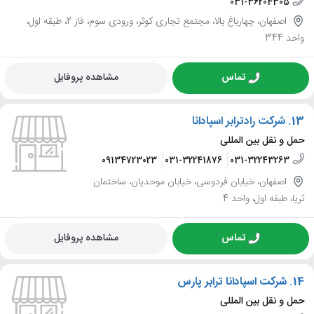
031-36204305
اصفهان، چهارباغ بالا، مجتمع تجاری کوثر، ورودی سوم، فاز 2، طبقه اول،
واحد 344
تماس
مشاهده پروفایل
13.
شرکت رادترابر اسپادانا
حمل و نقل بین المللی
09134723023
031-32241876
031-32243263
اصفهان، خیابان فردوسی، خیابان موحدیان، ساختمان
ثریا، طبقه اول، واحد 4
تماس
مشاهده پروفایل
14.
شرکت اسپادانا ترابر پارس
حمل و نقل بین المللی