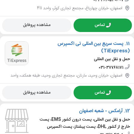
031-36205306~7
اصفهان، خیابان چهارباغ، مجتمع تجاری کوثر، واحد 411
تماس
مشاهده پروفایل
11.
پست سریع بین المللی تی اکسپرس
(TiExpress)
حمل و نقل بین المللی
031-37768171
اصفهان، خیابان وحید، مارنان، مجتمع تجاری وحید، طبقه همکف، واحد
تماس
مشاهده پروفایل
12.
آرامکس - شعبه اصفهان
حمل و نقل بین المللی، پست درون کشور EMS، پست
خارج از کشور DHL، پست پیشتاز، پست اکسپرس