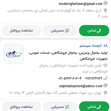
modernghafase1@gmail.com
کرج، منطقه 8، سه راه گوهردشت، نبش شمالی پل، ساختمان ایساتیس،
واحد 4
تماس
مسیریابی
مشاهده پروفایل
18.
انجماد سیستم
تولید یخچال ویترینی، یخچال فروشگاهی، خدمات عمومی،
تجهیزات فروشگاهی
اولین تولیدکننده تجهیزات فروشگاهی و یخچال
فروشگاهی در ایران
021-56230602~4
09121724829
enjemadsystem@yahoo.com
تهران، ری، شهرک صنعتی شمس آباد، بلوار گلستان، گلشن 12، پلاک 10
تماس
مسیریابی
مشاهده پروفایل