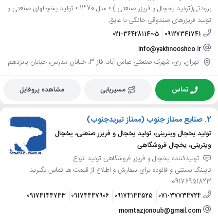
برودتی(تولید یخچال و فریزر صنعتی ) • سال 1370 • تولید یخچالهای صنعتی و
تولید فریزرهای صندوقی خانگی با عایق ...
021-36428114~5
09127341741
info@yakhnooshco.ir
تهران، ری، شهرک صنعتی عباس آباد، فاز 3، خیابان مدرس، خیابان پانزدهم
تماس
مسیریابی
مشاهده پروفایل
2.
صنایع ممتاز جنوب (ممتاز تبریدجنوب)
تولید یخچال ویترینی، تولید یخچال و فریزر صنعتی، یخچال
ویترینی، یخچال فروشگاهی
تولیدکننده یخچال و فریزر فروشگاهی تولید انواع
تاپینگ بستنی و فالوده برای سفارش و اطلاع از قیمت ها تماس بگیرید
09176951823
09174144743
09174447906
09174144525
071-37734724
momtazjonoub@gmail.com