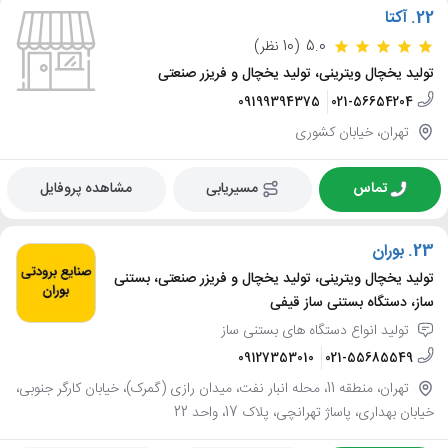
22.
آکتا
5.0
(10 نظر)
تولید یخچال ویترینی، تولید یخچال و فریزر صنعتی
09199394375
021-56654204
تهران، خیابان کشوری
تماس
مسیریابی
مشاهده پروفایل
23.
بوران
تولید یخچال ویترینی، تولید یخچال و فریزر صنعتی، بستنی
ساز، دستگاه بستنی ساز قیفی
تولید انواع دستگاه های بستنی ساز
09127353010
021-55685549
تهران، منطقه 11، محله انبار نفت، میدان رازی (گمرک)، خیابان کارگر جنوبی،
خیابان بهداری، پاساژ تهرانچی، پلاک 17، واحد 22