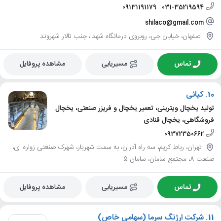
09131191179
031-35219594
shilaco@gmail.com
اصفهان، خیابان جی، روبروی درمانگاه شهدا، جنب تالار شهروند
تماس
مسیریابی
مشاهده پروفایل
10.
کیانی
تولید یخچال ویترینی، تعمیر یخچال و فریزر صنعتی، یخچال
فروشگاهی، یخچال قنادی
09372350662
تهران، رباط کریم، سه راه آدران، به سمت شهریار، شهرک صنعتی زواره ای،
صنعت 8، مجتمع سامان، سامان 5
تماس
مسیریابی
مشاهده پروفایل
11.
شرکت ارژنگ سرما (سهامی خاص)