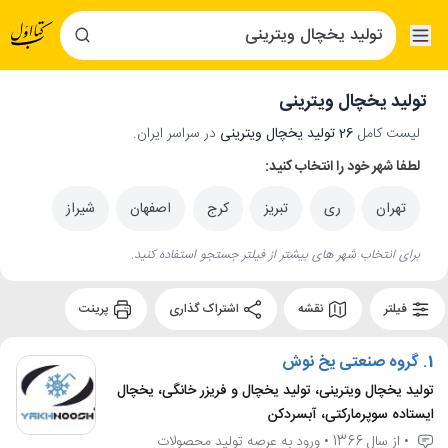
تولید یخچال ویترینی
لیست کامل
26 تولید یخچال ویترینی
در سراسر ایران.
لطفا شهر خود را انتخاب کنید:
تهران
ری
تبریز
کرج
اصفهان
شیراز
برای انتخاب شهر های بیشتر از فیلتر جستجو استفاده کنید.
فیلتر
نقشه
اشتراک گذاری
پرینت
1.
گروه صنعتی یخ نوش
تولید یخچال ویترینی، تولید یخچال و فریزر خانگی، یخچال
ایستاده سوپرمارکتی، آبسردکن
• از سال 1366 • ورود به عرصه تولید محصولات