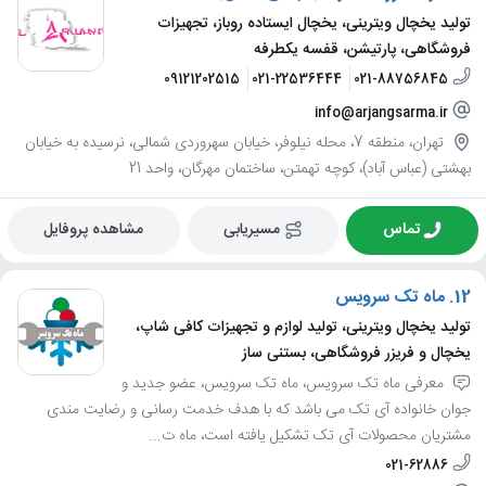
تولید یخچال ویترینی، یخچال ایستاده روباز، تجهیزات
فروشگاهی، پارتیشن، قفسه یکطرفه
09121202515
021-22536444
021-88756845
info@arjangsarma.ir
تهران، منطقه 7، محله نیلوفر، خیابان سهروردی شمالی، نرسیده به خیابان
بهشتی (عباس آباد)، کوچه تهمتن، ساختمان مهرگان، واحد 21
تماس
مسیریابی
مشاهده پروفایل
12.
ماه تک سرویس
تولید یخچال ویترینی، تولید لوازم و تجهیزات کافی شاپ،
یخچال و فریزر فروشگاهی، بستنی ساز
معرفی ماه تک سرویس، ماه تک سرویس، عضو جدید و
جوان خانواده آی تک می باشد که با هدف خدمت رسانی و رضایت مندی
مشتریان محصولات آی تک تشکیل یافته است، ماه ت...
021-62886