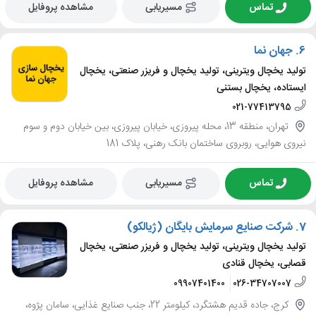
تماس
مسیریابی
مشاهده پروفایل
6.
جهان نما
تولید یخچال ویترینی، تولید یخچال و فریزر صنعتی، یخچال
ایستاده، یخچال بستنی
021-77413795
تهران، منطقه 13، محله پیروزی، خیابان پیروزی، بین خیابان دوم و سوم
نیروی هوایی، روبروی ساختمان بانک رهنی، پلاک 181
تماس
مسیریابی
مشاهده پروفایل
7.
شرکت صنایع سرمایش بایگان (ژیالکو)
تولید یخچال ویترینی، تولید یخچال و فریزر صنعتی، یخچال
قصابی، یخچال قنادی
09907401400
026-34707007
کرج، جاده قدیم هشتگرد، کیلومتر 22، جنب صنایع غذایی، سامان پژوه،