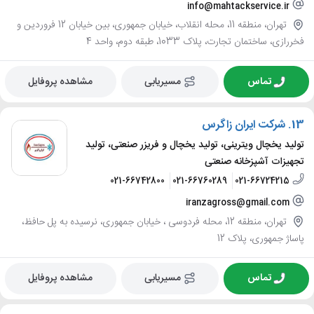
info@mahtackservice.ir
تهران، منطقه 11، محله انقلاب، خیابان جمهوری، بین خیابان 12 فروردین و
فخررازی، ساختمان تجارت، پلاک 1033، طبقه دوم، واحد 4
تماس
مسیریابی
مشاهده پروفایل
13.
شرکت ایران زاگرس
تولید یخچال ویترینی، تولید یخچال و فریزر صنعتی، تولید
تجهیزات آشپزخانه صنعتی
021-66742800
021-66760289
021-66724215
iranzagross@gmail.com
تهران، منطقه 12، محله فردوسی ، خیابان جمهوری، نرسیده به پل حافظ،
پاساژ جمهوری، پلاک 12
تماس
مسیریابی
مشاهده پروفایل