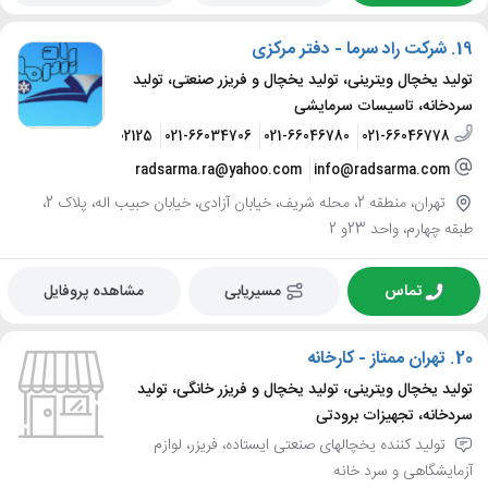
19.
شرکت راد سرما - دفتر مرکزی
تولید یخچال ویترینی، تولید یخچال و فریزر صنعتی، تولید
سردخانه، تاسیسات سرمایشی
-66080893
021-66002125
021-66034706
021-66046780
021-66046778
radsarma.ra@yahoo.com
info@radsarma.com
تهران، منطقه 2، محله شریف، خیابان آزادی، خیابان حبیب اله، پلاک 2،
طبقه چهارم، واحد 23و 2
تماس
مسیریابی
مشاهده پروفایل
20.
تهران ممتاز - کارخانه
تولید یخچال ویترینی، تولید یخچال و فریزر خانگی، تولید
سردخانه، تجهیزات برودتی
تولید کننده یخچالهای صنعتی ایستاده، فریزر، لوازم
آزمایشگاهی و سرد خانه