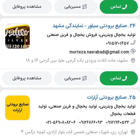
تماس
مسیریابی
مشاهده پروفایل
24.
صنایع برودتی سیلور - نمایندگی مشهد
تولید یخچال ویترینی، فروش یخچال و فریزر صنعتی
09151201457
morteza.nasrabadi@gmail.com
مشهد، جاده کلات، ورودی یک، گرجی علیا، بین گرجی 16 و 18
تماس
مسیریابی
مشاهده پروفایل
25.
صنایع برودتی آرارات
تولید یخچال ویترینی، تولید یخچال و فریزر صنعتی، تولید
قطعات یخچال
021-56908082~6
09126866093
09121940532
تهران، ری، شهرک صنعتی شمس آباد، بلوار آزادی، کوچه نرگس 4