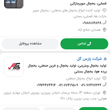
قصابی، یخچال سوپرمارکتی
تولید کننده انواع یخچال های صنعتی ، یخچال سوپر
مارکت ها، قصابی، بستنی
09188114838
همدان، صالح آباد
تماس
مشاهده پروفایل
5.
شرکت پارس گل
تولید یخچال ویترینی، تولید یخچال و فریزر صنعتی، یخچال
پرده هوا، یخچال بستنی
تولید انواع یخچال صنعتی
09926474414
021-77419509
021-77477236
تهران، منطقه 14، محله پرستار، خیابان پیروزی، روبروی خیابان چهارم نیروی
هوایی، جنب پمپ بنزین، پلاک 160