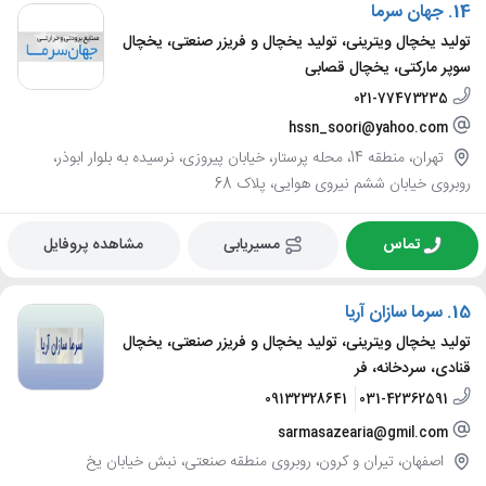
14.
جهان سرما
تولید یخچال ویترینی، تولید یخچال و فریزر صنعتی، یخچال
سوپر مارکتی، یخچال قصابی
021-77473235
hssn_soori@yahoo.com
تهران، منطقه 14، محله پرستار، خیابان پیروزی، نرسیده به بلوار ابوذر،
روبروی خیابان ششم نیروی هوایی، پلاک 68
تماس
مسیریابی
مشاهده پروفایل
15.
سرما سازان آریا
تولید یخچال ویترینی، تولید یخچال و فریزر صنعتی، یخچال
قنادی، سردخانه، فر
09132328641
031-42362591
sarmasazearia@gmil.com
اصفهان، تیران و کرون، روبروی منطقه صنعتی، نبش خیابان یخ